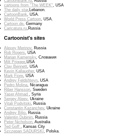
CartoonBank.ru
, Russia
cartoons from "The WEEK"
, USA
The daily star
,Lebanon.
CartoonBank
, USA.
World Press Cartoon
, USA.
Cartoon.de
, Germany
Сaricatura.ru
,Russia
Cartoonist's sites
Alexey Merinov
, Russia
Rob Rogers
, USA
Marian Kamensky
, Словакия
Milt Priggee
,USA
Clay Bennett
, USA
Kevin Kallaugher
, USA
Mark Fiore
, USA
Andrey Feldshteyn
, USA
Pedro Molina
, Nicaragua
Riber Hansson
, Sweden
Yaser Ahmad
, Syria
Sergey Aleev
, Ukraine
Vitali Podvitski
, Russia
Constantin Kazanchev
, Ukraine
Andrey Biljo
, Russia
Valentin Dubinin
, Russia
Peter Nicholson
, Australia
Ted Goff
, Kansas City
Szczepan SADURSKI
, Polska.