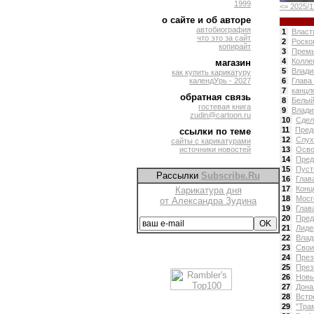
1999
<= 2025/1
о сайте и об авторе
автобиография
1
Власт
что это за сайт
2
Роско
копирайт
3
Премь
4
Колле
магазин
5
Влади
как купить карикатуру
календУрь - 2027
6
Глава
7
канцл
обратная связь
8
Белый
гостевая книга
9
Влади
zudin@cartoon.ru
10
Сдел
11
Пред
ссылки по теме
12
Слух
сайты с карикатурами
источники новостей
13
Осво
14
Пред
15
Пуст
Рассылки
Subscribe.Ru
16
Глав
17
Конц
Карикатура дня
18
Мосг
от Александра Зудина
19
Глав
20
Пред
21
Лиде
22
Влад
23
Свои
24
През
25
През
26
Новы
27
Дона
28
Встр
29
"Тра