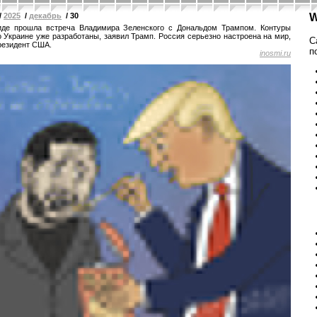
/
2025
/
декабрь
/ 30
W
иде прошла встреча Владимира Зеленского с Дональдом Трампом. Контуры
о Украине уже разработаны, заявил Трамп. Россия серьезно настроена на мир,
С
резидент США.
п
inosmi.ru