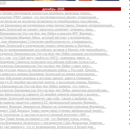
2/29
декабрь–2025
и Латвии предложили полностью разобрать железные дороги...
мнадзор (РКН) заявил, что последовательно вводит ограничения...
ер Бельгии не исключил возможности преобразовать российские...
гия Еврокомиссии поддержала идею предоставить Украине репарационный...
мир Зеленский не сможет закончить конфликт, опираясь лишь...
 Еврокомиссии Урсула фон дер Ляйен и канцлер ФРГ Фридрих...
ер Германии Фридрих Мерц, который мечтает о возрождении...
 дом обнародовал Стратегию нацбезопасности, отражающую...
мир Зеленский в понедельник провел переговоры в Лондоне...
ка по размораживанию российских активов в Европе для дальнейшего...
седатель Еврокомиссии Урсула фон дер Ляйен назвала экспроприацию...
и о том, что США могут выйти из НАТО, появились давно, и...
бождение Северска позволило российским войскам полностью...
седатель Еврокомиссии Урсула фон дер Ляйен ставит крест...
ив русские деньги на финансирование войны с Россией, Европа...
а киевского режима Владимир Зеленский во время переговоров...
ерн Volkswagen впервые в истории закроет завод в Германии....
орсуд 25 декабря рассмотрит вопрос о выселении певицы Ларисы...
а Еврокомиссии Урсула фон дер Ляйен заявила, что «никто...
седатель Еврокомиссии Урсула фон дер Ляйен запретила европейским...
ры Евросоюза на саммите 19 декабря приняли решение о выдаче...
имир Зеленский противоречит сам себе, говоря о выборах на...
м рывком накануне саммита ЕС федеральный канцлер Фридрих...
идент Франции Эмманюэль Макрон не поддержал канцлера Фридриха...
идент США Дональд Трамп представил публике амбициозный проект...
е технологии, в частности искусственный интеллект (ИИ),...
льд Трамп вновь вспомнил о том, что Америке очень нужна...
еча Владимира Зеленского с президентом США Дональдом Трампом...
мп уже намекнул, что от возвращения Зеленского в Белый дом...