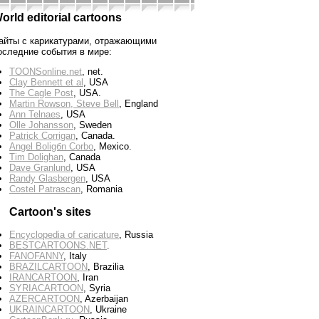
orld editorial cartoons
айты с карикатурами, отражающими
оследние события в мире:
TOONSonline.net
, net.
Clay Bennett et al
, USA
The Cagle Post
, USA.
Martin Rowson, Steve Bell
, England
Ann Telnaes
, USA
Olle Johansson
, Sweden
Patrick Corrigan
, Canada.
Angel Boligбn Corbo
, Mexico.
Tim Dolighan
, Canada
Dave Granlund
, USA
Randy Glasbergen
, USA
Costel Patrascan
, Romania
Cartoon's sites
Encyclopedia of caricature
, Russia
BESTCARTOONS.NET
.
FANOFANNY
, Italy
BRAZILCARTOON
, Brazilia
IRANCARTOON
, Iran
SYRIACARTOON
, Syria
AZERCARTOON
, Azerbaijan
UKRAINCARTOON
, Ukraine