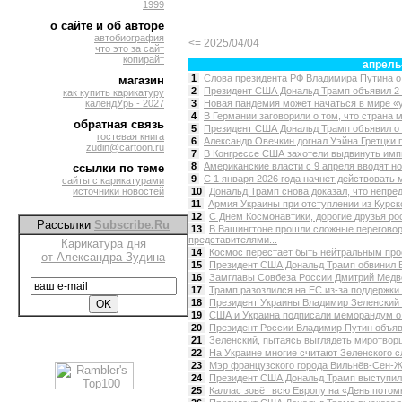
1999
о сайте и об авторе
автобиография
<= 2025/04/04
что это за сайт
копирайт
апрель
1
Слова президента РФ Владимира Путина о 
магазин
2
Президент США Дональд Трамп объявил 2 
как купить карикатуру
календУрь - 2027
3
Новая пандемия может начаться в мире «уж
4
В Германии заговорили о том, что страна м
обратная связь
5
Президент США Дональд Трамп объявил о 
гостевая книга
6
Александр Овечкин догнал Уэйна Гретцки п
zudin@cartoon.ru
7
В Конгрессе США захотели выдвинуть имп
8
Американские власти с 9 апреля вводят но
ссылки по теме
9
С 1 января 2026 года начнет действовать 
сайты с карикатурами
источники новостей
10
Дональд Трамп снова доказал, что непред
11
Армия Украины при отступлении из Курско
12
С Днем Космонавтики, дорогие друзья росс
Рассылки
Subscribe.Ru
13
В Вашингтоне прошли сложные перегов
представителями...
Карикатура дня
14
Космос перестает быть нейтральным прос
от Александра Зудина
15
Президент США Дональд Трамп обвинил Вл
16
Замглавы Совбеза России Дмитрий Медве
17
Трамп разозлился на ЕС из-за поддержки 
18
Президент Украины Владимир Зеленский п
19
США и Украина подписали меморандум о н
20
Президент России Владимир Путин объяви
21
Зеленский, пытаясь выглядеть миротворц
22
На Украине многие считают Зеленского сл
23
Мэр французского города Вильнёв-Сен-Жо
24
Президент США Дональд Трамп выступил с
25
Каллас зовёт всю Европу на «День потомк