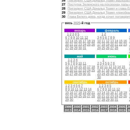
26
Президент США Дональд Трамп высказал м
27
Поступок Зеленского на похоронах папы р
28
Президент США Дональд Трамп и глава Ев
29
Президент США Дональд Трамп «преобрази
30
Глава Белого дома, когда хочет поговорит
весь
2025
-й год
январь
февраль
1
2
3
4
5
1
2
6
7
8
9
10
11
12
3
4
5
6
7
8
9
13
14
15
16
17
18
19
10
11
12
13
14
15
16
20
21
22
23
24
25
26
17
18
19
20
21
22
23
27
28
29
30
31
24
25
26
27
28
май
июнь
1
2
3
4
1
5
6
7
8
9
10
11
2
3
4
5
6
7
8
12
13
14
15
16
17
18
9
10
11
12
13
14
15
19
20
21
22
23
24
25
16
17
18
19
20
21
22
26
27
28
29
30
31
23
24
25
26
27
28
29
30
сентябрь
октябрь
1
2
3
4
5
6
7
1
2
3
4
5
8
9
10
11
12
13
14
6
7
8
9
10
11
12
15
16
17
18
19
20
21
13
14
15
16
17
18
19
22
23
24
25
26
27
28
20
21
22
23
24
25
26
29
30
27
28
29
30
31
1999
2000
2001
2002
2003
2004
2005
2
2013
2014
2015
2016
2017
2018
2019
2