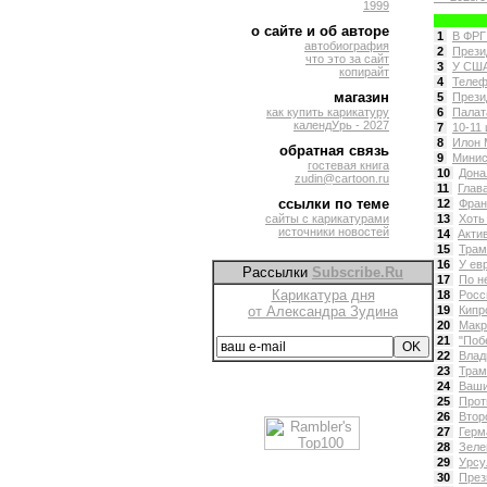
1999
о сайте и об авторе
1
В ФРГ
автобиография
2
Прези
что это за сайт
3
У США
копирайт
4
Телеф
магазин
5
Прези
как купить карикатуру
6
Палат
календУрь - 2027
7
10-11
8
Илон 
обратная связь
9
Минис
гостевая книга
10
Дона
zudin@cartoon.ru
11
Глав
ссылки по теме
12
Фран
сайты с карикатурами
13
Хоть
источники новостей
14
Aкти
15
Трам
16
У ев
Рассылки
Subscribe.Ru
17
По н
Карикатура дня
18
Росс
от Александра Зудина
19
Кипр
20
Макр
21
"Поб
22
Влад
23
Трам
24
Ваши
25
Прот
26
Втор
27
Герм
28
Зеле
29
Урсу
30
През