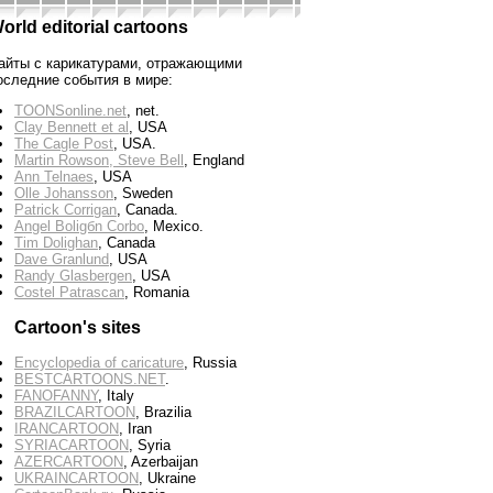
orld editorial cartoons
айты с карикатурами, отражающими
оследние события в мире:
TOONSonline.net
, net.
Clay Bennett et al
, USA
The Cagle Post
, USA.
Martin Rowson, Steve Bell
, England
Ann Telnaes
, USA
Olle Johansson
, Sweden
Patrick Corrigan
, Canada.
Angel Boligбn Corbo
, Mexico.
Tim Dolighan
, Canada
Dave Granlund
, USA
Randy Glasbergen
, USA
Costel Patrascan
, Romania
Cartoon's sites
Encyclopedia of caricature
, Russia
BESTCARTOONS.NET
.
FANOFANNY
, Italy
BRAZILCARTOON
, Brazilia
IRANCARTOON
, Iran
SYRIACARTOON
, Syria
AZERCARTOON
, Azerbaijan
UKRAINCARTOON
, Ukraine