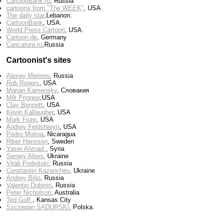
CartoonBank.ru
, Russia
cartoons from "The WEEK"
, USA
The daily star
,Lebanon.
CartoonBank
, USA.
World Press Cartoon
, USA.
Cartoon.de
, Germany
Сaricatura.ru
,Russia
Cartoonist's sites
Alexey Merinov
, Russia
Rob Rogers
, USA
Marian Kamensky
, Словакия
Milt Priggee
,USA
Clay Bennett
, USA
Kevin Kallaugher
, USA
Mark Fiore
, USA
Andrey Feldshteyn
, USA
Pedro Molina
, Nicaragua
Riber Hansson
, Sweden
Yaser Ahmad
, Syria
Sergey Aleev
, Ukraine
Vitali Podvitski
, Russia
Constantin Kazanchev
, Ukraine
Andrey Biljo
, Russia
Valentin Dubinin
, Russia
Peter Nicholson
, Australia
Ted Goff
, Kansas City
Szczepan SADURSKI
, Polska.