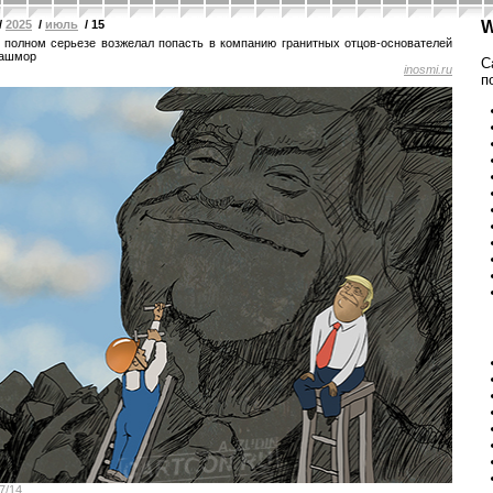
/
2025
/
июль
/ 15
W
 полном серьезе возжелал попасть в компанию гранитных отцов-основателей
Рашмор
С
inosmi.ru
п
7/14