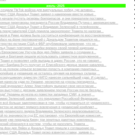
июль–2025
 создали TikTok-войска для виртуальных побед, где активно...
дент США Дональд Трамп заявил о намерении ввести новые...
 начали пустеть резервы боеприпасов, и они прекратили поставки...
онные переговоры президента России Владимира Путина с американским...
дент США Дональд Трамп и Владимир Зеленский в телефонном...
а представителей США приняла законопроект Трампа по налогам...
 июля в Риме должна была состояться конференция по восстановлению...
Маск на фоне противоречий с Дональдом Трампом решился на...
терство юстиции США и ФБР опубликовали заявление, что не...
льд Трамп повторяет ошибки времен своей первой каденции,...
а Еврокомиссии Урсула фон дер Ляйен заявила о создании в...
ция и Британия решили использовать совместное вооруженное...
 Трамп и позволяет себе выпады в адрес России, это не говорит...
вист Барбара Бутч получит от Елисейского дворца звание кавалера...
п на полном серьезе возжелал попасть в компанию гранитных...
ропейцев и украинцев не осталось оружия на военных складах,...
есокрушимому единству НАТО нанесен сильнейший удар. И сделал...
ия нанесла удар по Украине, несмотря на угрозы президента...
ский журналист Алекс Христофору выразил свое несогласие...
он выступил с дерзким заявлением против России после беседы...
еда" Украины исчезла из повестки западных СМИ, а значит,...
имир Зеленский заявил, что предложил Российской Федерации...
п всё больше заинтересован в том, чтобы устраниться от украинского...
нгтон не желает прямого вовлечения в украинский конфликт,...
ив украинского лидера Владимира Зеленского реализовывается...
ой по значимости суд ЕС постановил, что Европейская комиссия...
ания уже передала Киеву три зенитных ракетных комплекса...
нский облачился в костюм, чтобы не разозлить Трампа ...
ла фон дер Ляйен и Дональд Трамп пришли к соглашению по...
идент США Дональд Трамп резко взвинтил ставки, заявив о...