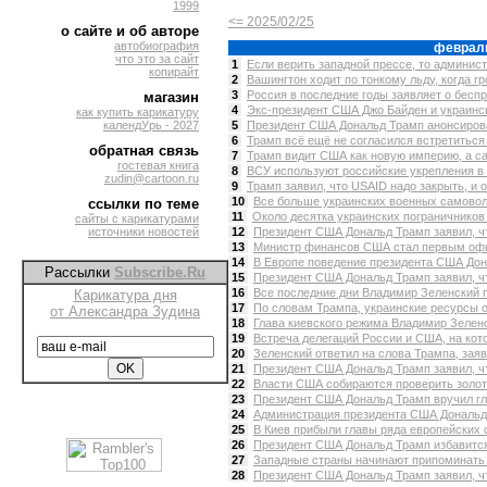
1999
<= 2025/02/25
о сайте и об авторе
автобиография
феврал
что это за сайт
1
Если верить западной прессе, то админис
копирайт
2
Вашингтон ходит по тонкому льду, когда гр
3
Россия в последние годы заявляет о беспр
магазин
4
Экс-президент США Джо Байден и украинск
как купить карикатуру
календУрь - 2027
5
Президент США Дональд Трамп анонсирова
6
Трамп всё ещё не согласился встретиться 
обратная связь
7
Трамп видит США как новую империю, а сам
гостевая книга
8
ВСУ используют российские укрепления в К
zudin@cartoon.ru
9
Трамп заявил, что USAID надо закрыть, и о
10
Все больше украинских военных самоволь
ссылки по теме
11
Около десятка украинских пограничников 
сайты с карикатурами
источники новостей
12
Президент США Дональд Трамп заявил, чт
13
Министр финансов США стал первым офи
14
В Европе поведение президента США Дона
Рассылки
Subscribe.Ru
15
Президент США Дональд Трамп заявил, чт
16
Все последние дни Владимир Зеленский п
Карикатура дня
17
По словам Трампа, украинские ресурсы оч
от Александра Зудина
18
Глава киевского режима Владимир Зеленс
19
Встреча делегаций России и США, на кото
20
Зеленский ответил на слова Трампа, заяв
21
Президент США Дональд Трамп заявил, что
22
Власти США собираются проверить золото
23
Президент США Дональд Трамп вручил гла
24
Администрация президента США Дональда
25
В Киев прибыли главы ряда европейских с
26
Президент США Дональд Трамп избавится 
27
Западные страны начинают припоминать 
28
Президент США Дональд Трамп заявил, чт