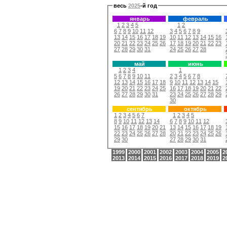
весь
2025
-й год
январь
февраль
1
2
3
4
5
1
2
6
7
8
9
10
11
12
3
4
5
6
7
8
9
13
14
15
16
17
18
19
10
11
12
13
14
15
16
20
21
22
23
24
25
26
17
18
19
20
21
22
23
27
28
29
30
31
24
25
26
27
28
май
июнь
1
2
3
4
1
5
6
7
8
9
10
11
2
3
4
5
6
7
8
12
13
14
15
16
17
18
9
10
11
12
13
14
15
19
20
21
22
23
24
25
16
17
18
19
20
21
22
26
27
28
29
30
31
23
24
25
26
27
28
29
30
сентябрь
октябрь
1
2
3
4
5
6
7
1
2
3
4
5
8
9
10
11
12
13
14
6
7
8
9
10
11
12
15
16
17
18
19
20
21
13
14
15
16
17
18
19
22
23
24
25
26
27
28
20
21
22
23
24
25
26
29
30
27
28
29
30
31
1999
2000
2001
2002
2003
2004
2005
2
2013
2014
2015
2016
2017
2018
2019
2