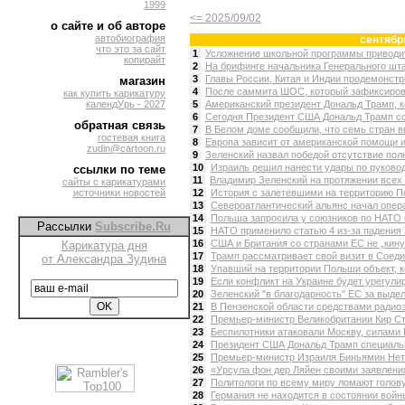
1999
<= 2025/09/02
о сайте и об авторе
автобиография
сентябр
что это за сайт
1
Усложнение школьной программы приводит к
копирайт
2
На брифинге начальника Генерального шт
3
Главы России, Китая и Индии продемонстр
магазин
4
После саммита ШОС, который зафиксирова
как купить карикатуру
календУрь - 2027
5
Американский президент Дональд Трамп, к
6
Сегодня Президент США Дональд Трамп соб
обратная связь
7
В Белом доме сообщили, что семь стран в
гостевая книга
8
Европа зависит от американской помощи и 
zudin@cartoon.ru
9
Зеленский назвал победой отсутствие полн
10
Израиль решил нанести удары по руковод
ссылки по теме
11
Владимир Зеленский на протяжении всех 
сайты с карикатурами
источники новостей
12
История с залетевшими на территорию П
13
Североатлантический альянс начал опера
14
Польша запросила у союзников по НАТО 
Рассылки
Subscribe.Ru
15
НАТО применило статью 4 из-за падения 
16
США и Британия со странами ЕС не „кинут
Карикатура дня
17
Трамп рассматривает свой визит в Соедин
от Александра Зудина
18
Упавший на территории Польши объект, ко
19
Если конфликт на Украине будет урегули
20
Зеленский "в благодарность" ЕС за выдел
21
В Пензенской области средствами радиоэ
22
Премьер-министр Великобритании Кир Ст
23
Беспилотники атаковали Москву, силами 
24
Президент США Дональд Трамп специальн
25
Премьер-министр Израиля Биньямин Нет
26
«Урсула фон дер Ляйен своими заявления
27
Политологи по всему миру ломают голову
28
Германия не находится в состоянии войны,