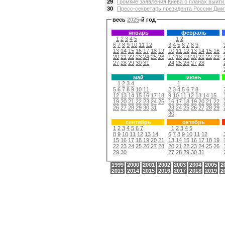
29
Громкие заявления Киева о планах выйти к
30
Пресс-секретарь президента России Дмит
весь
2025
-й год
январь
февраль
1
2
3
4
5
1
2
6
7
8
9
10
11
12
3
4
5
6
7
8
9
13
14
15
16
17
18
19
10
11
12
13
14
15
16
20
21
22
23
24
25
26
17
18
19
20
21
22
23
27
28
29
30
31
24
25
26
27
28
май
июнь
1
2
3
4
1
5
6
7
8
9
10
11
2
3
4
5
6
7
8
12
13
14
15
16
17
18
9
10
11
12
13
14
15
19
20
21
22
23
24
25
16
17
18
19
20
21
22
26
27
28
29
30
31
23
24
25
26
27
28
29
30
сентябрь
октябрь
1
2
3
4
5
6
7
1
2
3
4
5
8
9
10
11
12
13
14
6
7
8
9
10
11
12
15
16
17
18
19
20
21
13
14
15
16
17
18
19
22
23
24
25
26
27
28
20
21
22
23
24
25
26
29
30
27
28
29
30
31
1999
2000
2001
2002
2003
2004
2005
2
2013
2014
2015
2016
2017
2018
2019
2