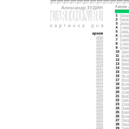
/
архив
/
1
Прези
2
Прези
3
Эрдог
4
У пре
5
Глава
архив
6
В про
2026
7
Трамп
2025
8
С рос
2024
2023
9
Отказ
2022
10
Запо
2021
11
10 и
2020
12
Масс
2019
13
Евро
2018
14
Изра
2017
2016
15
През
2015
16
Не с
2014
17
Искл
2013
18
Встр
2012
19
Конф
2011
20
«Сев
2010
2009
21
Визи
2008
22
США 
2007
23
Утро
2006
24
Прав
2005
25
Влад
2004
26
Встр
2003
2002
27
През
2001
28
През
2000
29
Глав