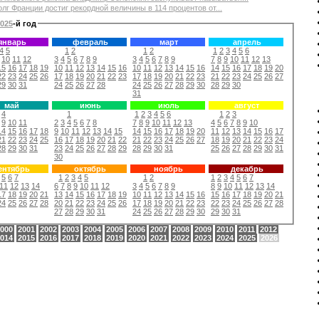
олг Франции достиг рекордной величины в 114 процентов от...
025
-й год
январь
февраль
март
апрель
4
5
1
2
1
2
1
2
3
4
5
6
10
11
12
3
4
5
6
7
8
9
3
4
5
6
7
8
9
7
8
9
10
11
12
13
15
16
17
18
19
10
11
12
13
14
15
16
10
11
12
13
14
15
16
14
15
16
17
18
19
20
22
23
24
25
26
17
18
19
20
21
22
23
17
18
19
20
21
22
23
21
22
23
24
25
26
27
29
30
31
24
25
26
27
28
24
25
26
27
28
29
30
28
29
30
31
май
июнь
июль
август
4
1
1
2
3
4
5
6
1
2
3
9
10
11
2
3
4
5
6
7
8
7
8
9
10
11
12
13
4
5
6
7
8
9
10
14
15
16
17
18
9
10
11
12
13
14
15
14
15
16
17
18
19
20
11
12
13
14
15
16
17
21
22
23
24
25
16
17
18
19
20
21
22
21
22
23
24
25
26
27
18
19
20
21
22
23
24
28
29
30
31
23
24
25
26
27
28
29
28
29
30
31
25
26
27
28
29
30
31
30
ентябрь
октябрь
ноябрь
декабрь
5
6
7
1
2
3
4
5
1
2
1
2
3
4
5
6
7
11
12
13
14
6
7
8
9
10
11
12
3
4
5
6
7
8
9
8
9
10
11
12
13
14
17
18
19
20
21
13
14
15
16
17
18
19
10
11
12
13
14
15
16
15
16
17
18
19
20
21
24
25
26
27
28
20
21
22
23
24
25
26
17
18
19
20
21
22
23
22
23
24
25
26
27
28
27
28
29
30
31
24
25
26
27
28
29
30
29
30
31
000
2001
2002
2003
2004
2005
2006
2007
2008
2009
2010
2011
2012
014
2015
2016
2017
2018
2019
2020
2021
2022
2023
2024
2025
2026