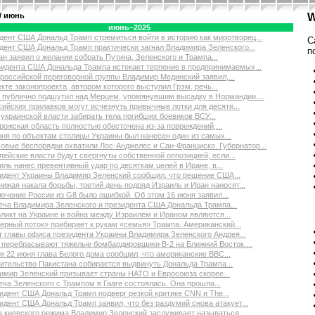
 июнь
W
июнь–2025
дент США Дональд Трамп стремиться войти в историю как миротворец...
С
дент США Дональд Трамп практически загнал Владимира Зеленского...
п
ан заявил о желании собрать Путина, Зеленского и Трампа...
зидента США Дональда Трампа истекает терпение в предпринимаемых...
 российской переговорной группы Владимир Мединский заявил,...
екте законопроекта, автором которого выступил Грэм, речь...
 публично подшутил над Мерцем, упомянувшим высадку в Нормандии....
сийских прилавков могут исчезнуть привычные лотки для десяти...
 украинской власти забирать тела погибших боевиков ВСУ...
рожская область полностью обесточена из-за повреждений,...
юня по объектам столицы Украины был нанесен один из самых...
овые беспорядки охватили Лос-Анджелес и Сан-Франциско. Губернатор...
пейские власти будут свергнуты собственной оппозицией, если...
иль нанес превентивный удар по десяткам целей в Иране, в...
идент Украины Владимир Зеленский сообщил, что решение США...
нижая накала борьбы, третий день подряд Израиль и Иран наносят...
ючение России из G8 было ошибкой. Об этом 16 июня заявил...
еча Владимира Зеленского и президента США Дональда Трампа...
ликт на Украине и война между Израилем и Ираном являются...
ерный поток» прибирает к рукам «семья» Трампа. Американский...
т главы офиса президента Украины Владимира Зеленского Андрея...
перебрасывают тяжелые бомбардировщики B-2 на Ближний Восток....
м 22 июня глава Белого дома сообщил, что американские ВВС...
ительство Пакистана собирается выдвинуть Дональда Трампа...
имир Зеленский призывает страны НАТО и Евросоюза скорее...
еча Зеленского с Трампом в Гааге состоялась. Она прошла...
идент США Дональд Трамп подверг резкой критике CNN и The...
идент США Дональд Трамп заявил, что без раздумий снова атакует...
а киевского режима Владимир Зеленский заслуживает называться...