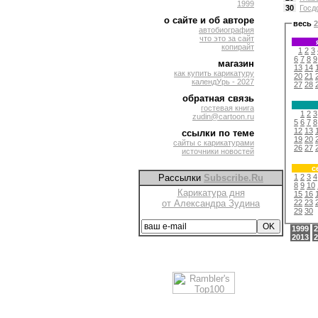
1999
30
Госд
о сайте и об авторе
весь
2
автобиография
что это за сайт
копирайт
1
2
3
6
7
8
9
магазин
13
14
как купить карикатуру
20
21
календУрь - 2027
27
28
обратная связь
гостевая книга
1
2
3
zudin@cartoon.ru
5
6
7
8
12
13
ссылки по теме
19
20
сайты с карикатурами
26
27
источники новостей
с
1
2
3
4
Рассылки
Subscribe.Ru
8
9
10
Карикатура дня
15
16
22
23
от Александра Зудина
29
30
1999
2
2013
2