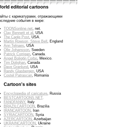
orld editorial cartoons
айты с карикатурами, отражающими
оследние события в мире:
TOONSonline.net
, net.
Clay Bennett et al
, USA
The Cagle Post
, USA.
Martin Rowson, Steve Bell
, England
Ann Telnaes
, USA
Olle Johansson
, Sweden
Patrick Corrigan
, Canada.
Angel Boligбn Corbo
, Mexico.
Tim Dolighan
, Canada
Dave Granlund
, USA
Randy Glasbergen
, USA
Costel Patrascan
, Romania
Cartoon's sites
Encyclopedia of caricature
, Russia
BESTCARTOONS.NET
.
FANOFANNY
, Italy
BRAZILCARTOON
, Brazilia
IRANCARTOON
, Iran
SYRIACARTOON
, Syria
AZERCARTOON
, Azerbaijan
UKRAINCARTOON
, Ukraine