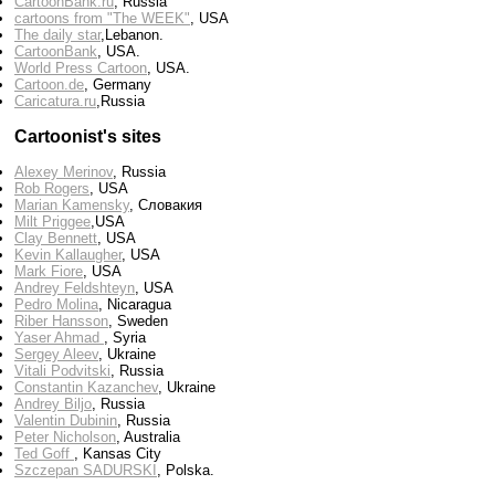
CartoonBank.ru
, Russia
cartoons from "The WEEK"
, USA
The daily star
,Lebanon.
CartoonBank
, USA.
World Press Cartoon
, USA.
Cartoon.de
, Germany
Сaricatura.ru
,Russia
Cartoonist's sites
Alexey Merinov
, Russia
Rob Rogers
, USA
Marian Kamensky
, Словакия
Milt Priggee
,USA
Clay Bennett
, USA
Kevin Kallaugher
, USA
Mark Fiore
, USA
Andrey Feldshteyn
, USA
Pedro Molina
, Nicaragua
Riber Hansson
, Sweden
Yaser Ahmad
, Syria
Sergey Aleev
, Ukraine
Vitali Podvitski
, Russia
Constantin Kazanchev
, Ukraine
Andrey Biljo
, Russia
Valentin Dubinin
, Russia
Peter Nicholson
, Australia
Ted Goff
, Kansas City
Szczepan SADURSKI
, Polska.