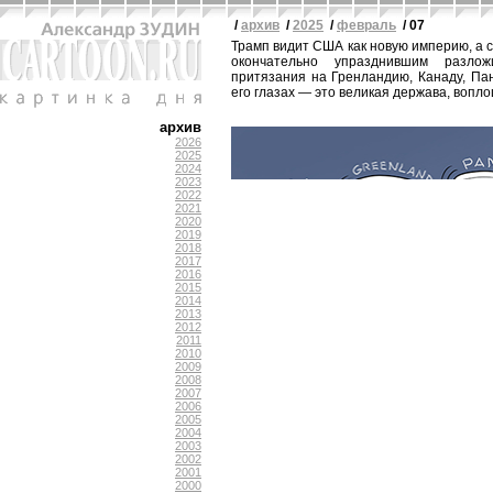
/
архив
/
2025
/
февраль
/ 07
Трамп видит США как новую империю, а с
окончательно упразднившим разлож
притязания на Гренландию, Канаду, Па
его глазах — это великая держава, вопл
архив
2026
2025
2024
2023
2022
2021
2020
2019
2018
2017
2016
2015
2014
2013
2012
2011
2010
2009
2008
2007
2006
2005
2004
2003
2002
2001
2000