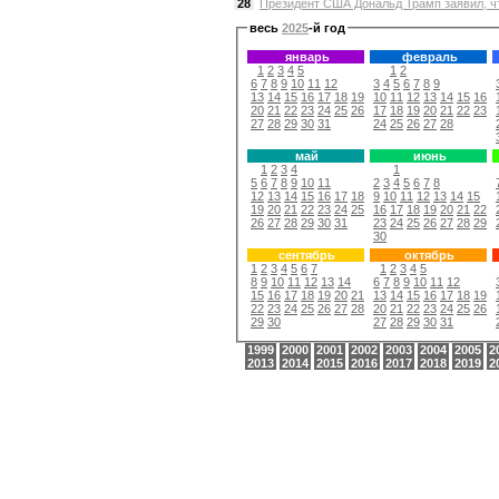
28
Президент США Дональд Трамп заявил, чт
весь
2025
-й год
январь
февраль
1
2
3
4
5
1
2
6
7
8
9
10
11
12
3
4
5
6
7
8
9
13
14
15
16
17
18
19
10
11
12
13
14
15
16
20
21
22
23
24
25
26
17
18
19
20
21
22
23
27
28
29
30
31
24
25
26
27
28
май
июнь
1
2
3
4
1
5
6
7
8
9
10
11
2
3
4
5
6
7
8
12
13
14
15
16
17
18
9
10
11
12
13
14
15
19
20
21
22
23
24
25
16
17
18
19
20
21
22
26
27
28
29
30
31
23
24
25
26
27
28
29
30
сентябрь
октябрь
1
2
3
4
5
6
7
1
2
3
4
5
8
9
10
11
12
13
14
6
7
8
9
10
11
12
15
16
17
18
19
20
21
13
14
15
16
17
18
19
22
23
24
25
26
27
28
20
21
22
23
24
25
26
29
30
27
28
29
30
31
1999
2000
2001
2002
2003
2004
2005
2
2013
2014
2015
2016
2017
2018
2019
2