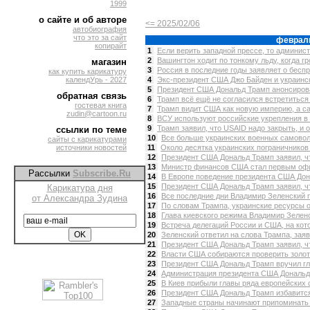
1999
о сайте и об авторе
<= 2025/02/06
автобиография
что это за сайт
феврал
копирайт
1
Если верить западной прессе, то админис
2
Вашингтон ходит по тонкому льду, когда гр
магазин
3
Россия в последние годы заявляет о беспр
как купить карикатуру
календУрь - 2027
4
Экс-президент США Джо Байден и украинск
5
Президент США Дональд Трамп анонсирова
обратная связь
6
Трамп всё ещё не согласился встретиться 
гостевая книга
7
Трамп видит США как новую империю, а сам
zudin@cartoon.ru
8
ВСУ используют российские укрепления в К
9
Трамп заявил, что USAID надо закрыть, и о
ссылки по теме
10
Все больше украинских военных самоволь
сайты с карикатурами
источники новостей
11
Около десятка украинских пограничников 
12
Президент США Дональд Трамп заявил, чт
13
Министр финансов США стал первым офи
Рассылки
Subscribe.Ru
14
В Европе поведение президента США Дона
15
Президент США Дональд Трамп заявил, чт
Карикатура дня
16
Все последние дни Владимир Зеленский п
от Александра Зудина
17
По словам Трампа, украинские ресурсы оч
18
Глава киевского режима Владимир Зеленс
19
Встреча делегаций России и США, на кото
20
Зеленский ответил на слова Трампа, заяв
21
Президент США Дональд Трамп заявил, что
22
Власти США собираются проверить золото
23
Президент США Дональд Трамп вручил гла
24
Администрация президента США Дональда
25
В Киев прибыли главы ряда европейских с
26
Президент США Дональд Трамп избавится 
27
Западные страны начинают припоминать 