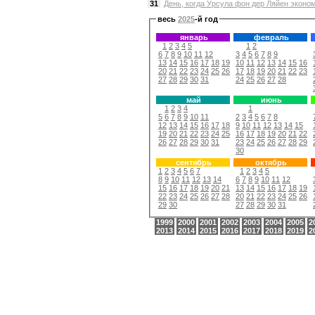
31
День, когда Урсула фон дер Ляйен эконом
весь
2025
-й год
январь
февраль
1
2
3
4
5
1
2
6
7
8
9
10
11
12
3
4
5
6
7
8
9
13
14
15
16
17
18
19
10
11
12
13
14
15
16
20
21
22
23
24
25
26
17
18
19
20
21
22
23
27
28
29
30
31
24
25
26
27
28
май
июнь
1
2
3
4
1
5
6
7
8
9
10
11
2
3
4
5
6
7
8
12
13
14
15
16
17
18
9
10
11
12
13
14
15
19
20
21
22
23
24
25
16
17
18
19
20
21
22
26
27
28
29
30
31
23
24
25
26
27
28
29
30
сентябрь
октябрь
1
2
3
4
5
6
7
1
2
3
4
5
8
9
10
11
12
13
14
6
7
8
9
10
11
12
15
16
17
18
19
20
21
13
14
15
16
17
18
19
22
23
24
25
26
27
28
20
21
22
23
24
25
26
29
30
27
28
29
30
31
1999
2000
2001
2002
2003
2004
2005
2
2013
2014
2015
2016
2017
2018
2019
2