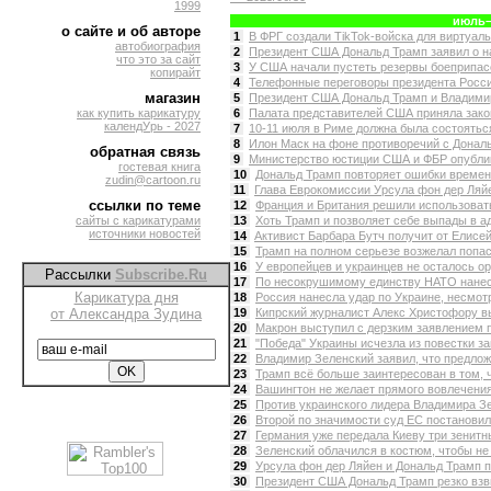
1999
июль–
о сайте и об авторе
1
В ФРГ создали TikTok-войска для виртуальн
автобиография
2
Президент США Дональд Трамп заявил о на
что это за сайт
3
У США начали пустеть резервы боеприпасов
копирайт
4
Телефонные переговоры президента Росси
магазин
5
Президент США Дональд Трамп и Владимир
как купить карикатуру
6
Палата представителей США приняла закон
календУрь - 2027
7
10-11 июля в Риме должна была состоятьс
8
Илон Маск на фоне противоречий с Донал
обратная связь
9
Министерство юстиции США и ФБР опублико
гостевая книга
10
Дональд Трамп повторяет ошибки времен 
zudin@cartoon.ru
11
Глава Еврокомиссии Урсула фон дер Ляйен
ссылки по теме
12
Франция и Британия решили использовать
сайты с карикатурами
13
Хоть Трамп и позволяет себе выпады в адр
источники новостей
14
Aктивист Барбара Бутч получит от Елисей
15
Трамп на полном серьезе возжелал попас
16
У европейцев и украинцев не осталось ор
Рассылки
Subscribe.Ru
17
По несокрушимому единству НАТО нанесе
Карикатура дня
18
Россия нанесла удар по Украине, несмотр
от Александра Зудина
19
Кипрский журналист Алекс Христофору вы
20
Макрон выступил с дерзким заявлением п
21
"Победа" Украины исчезла из повестки за
22
Владимир Зеленский заявил, что предлож
23
Трамп всё больше заинтересован в том, ч
24
Вашингтон не желает прямого вовлечения 
25
Против украинского лидера Владимира Зе
26
Второй по значимости суд ЕС постановил,
27
Германия уже передала Киеву три зенитн
28
Зеленский облачился в костюм, чтобы не 
29
Урсула фон дер Ляйен и Дональд Трамп п
30
Президент США Дональд Трамп резко взвин