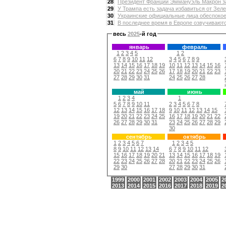
28
Президент Франции Эммануэль Макрон зая
29
У Трампа есть задача избавиться от Зелен
30
Украинские официальные лица обеспокое
31
В последнее время в Европе озвучиваютс
весь
2025
-й год
январь
февраль
1
2
3
4
5
1
2
6
7
8
9
10
11
12
3
4
5
6
7
8
9
13
14
15
16
17
18
19
10
11
12
13
14
15
16
20
21
22
23
24
25
26
17
18
19
20
21
22
23
27
28
29
30
31
24
25
26
27
28
май
июнь
1
2
3
4
1
5
6
7
8
9
10
11
2
3
4
5
6
7
8
12
13
14
15
16
17
18
9
10
11
12
13
14
15
19
20
21
22
23
24
25
16
17
18
19
20
21
22
26
27
28
29
30
31
23
24
25
26
27
28
29
30
сентябрь
октябрь
1
2
3
4
5
6
7
1
2
3
4
5
8
9
10
11
12
13
14
6
7
8
9
10
11
12
15
16
17
18
19
20
21
13
14
15
16
17
18
19
22
23
24
25
26
27
28
20
21
22
23
24
25
26
29
30
27
28
29
30
31
1999
2000
2001
2002
2003
2004
2005
2
2013
2014
2015
2016
2017
2018
2019
2