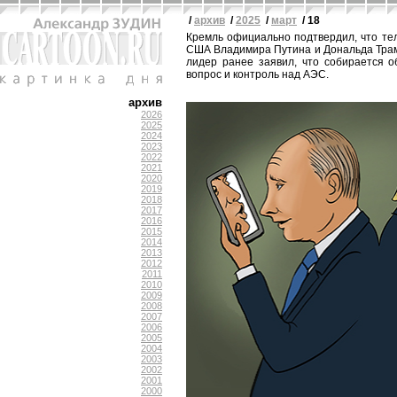
/
архив
/
2025
/
март
/ 18
Кремль официально подтвердил, что те
США Владимира Путина и Дональда Трам
лидер ранее заявил, что собирается 
вопрос и контроль над АЭС.
архив
2026
2025
2024
2023
2022
2021
2020
2019
2018
2017
2016
2015
2014
2013
2012
2011
2010
2009
2008
2007
2006
2005
2004
2003
2002
2001
2000