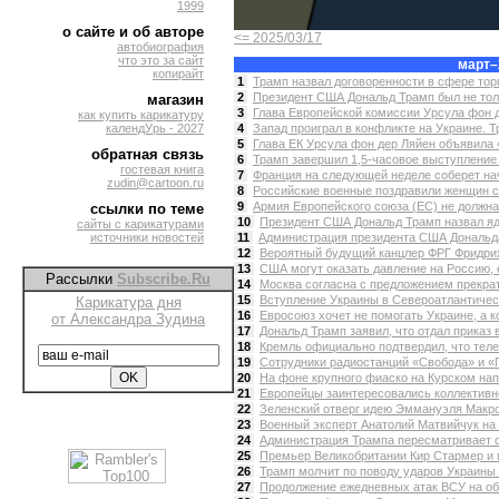
1999
о сайте и об авторе
<= 2025/03/17
автобиография
что это за сайт
март–
копирайт
1
Трамп назвал договоренности в сфере тор
2
Президент США Дональд Трамп был не тольк
магазин
3
Глава Европейской комиссии Урсула фон д
как купить карикатуру
календУрь - 2027
4
Запад проиграл в конфликте на Украине. Тр
5
Глава ЕК Урсула фон дер Ляйен объявила 
обратная связь
6
Трамп завершил 1,5-часовое выступление 
гостевая книга
7
Франция на следующей неделе соберет на
zudin@cartoon.ru
8
Российские военные поздравили женщин с 
9
Армия Европейского союза (ЕС) не должна
ссылки по теме
10
Президент США Дональд Трамп назвал яде
сайты с карикатурами
источники новостей
11
Администрация президента США Дональда
12
Вероятный будущий канцлер ФРГ Фридрих
13
США могут оказать давление на Россию, е
Рассылки
Subscribe.Ru
14
Москва согласна с предложением прекрат
15
Вступление Украины в Североатлантическ
Карикатура дня
16
Евросоюз хочет не помогать Украине, а к
от Александра Зудина
17
Дональд Трамп заявил, что отдал приказ
18
Кремль официально подтвердил, что теле
19
Сотрудники радиостанций «Свобода» и «Го
20
На фоне крупного фиаско на Курском нап
21
Европейцы заинтересовались коллективной
22
Зеленский отверг идею Эммануэля Макро
23
Военный эксперт Анатолий Матвийчук на в
24
Администрация Трампа пересматривает сд
25
Премьер Великобритании Кир Стармер и 
26
Трамп молчит по поводу ударов Украины 
27
Продолжение ежедневных атак ВСУ на объ