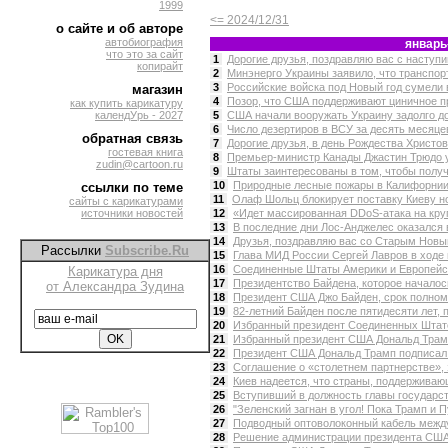
1999
<= 2024/12/31
о сайте и об авторе
автобиография
январь
что это за сайт
1
Дорогие друзья, поздравляю вас с наступ
копирайт
2
Минэнерго Украины заявило, что транспорт
3
Российские войска под Новый год сумели в
магазин
4
Позор, что США поддерживают циничное пр
как купить карикатуру
календУрь - 2027
5
США начали вооружать Украину задолго до
6
Число дезертиров в ВСУ за десять месяцев
обратная связь
7
Дорогие друзья, в день Рождества Христов
гостевая книга
8
Премьер-министр Канады Джастин Трюдо ухо
zudin@cartoon.ru
9
Штаты заинтересованы в том, чтобы получ
10
Природные лесные пожары в Калифорнии 
ссылки по теме
11
Олаф Шольц блокирует поставку Киеву но
сайты с карикатурами
источники новостей
12
«Идет массированная DDoS-атака на кру
13
В последние дни Лос-Анджелес оказался в
14
Друзья, поздравляю вас со Старым Новым
Рассылки
Subscribe.Ru
15
Глава МИД России Сергей Лавров в ходе 
16
Соединенные Штаты Америки и Европейск
Карикатура дня
17
Президентство Байдена, которое началось
от Александра Зудина
18
Президент США Джо Байден, срок полномо
19
82-летний Байден после пятидесяти лет, 
20
Избранный президент Соединенных Штато
21
Избранный президент США Дональд Трамп
22
Президент США Дональд Трамп подписал у
23
Соглашение о «столетнем партнерстве», 
24
Киев надеется, что страны, поддерживающ
25
Вступивший в должность главы государств
26
"Зеленский загнан в угол! Пока Трамп и П
27
Подводный оптоволоконный кабель между
28
Решение администрации президента США 