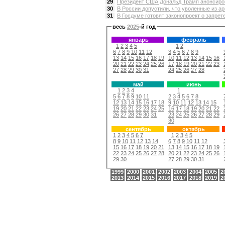
29
Президент США Дональд Трамп анонсиров
30
В России допустили, что уволенные из а
31
В Госдуме готовят законопроект о запрете
весь
2025
-й год
январь
февраль
1
2
3
4
5
1
2
6
7
8
9
10
11
12
3
4
5
6
7
8
9
13
14
15
16
17
18
19
10
11
12
13
14
15
16
20
21
22
23
24
25
26
17
18
19
20
21
22
23
27
28
29
30
31
24
25
26
27
28
май
июнь
1
2
3
4
1
5
6
7
8
9
10
11
2
3
4
5
6
7
8
12
13
14
15
16
17
18
9
10
11
12
13
14
15
19
20
21
22
23
24
25
16
17
18
19
20
21
22
26
27
28
29
30
31
23
24
25
26
27
28
29
30
сентябрь
октябрь
1
2
3
4
5
6
7
1
2
3
4
5
8
9
10
11
12
13
14
6
7
8
9
10
11
12
15
16
17
18
19
20
21
13
14
15
16
17
18
19
22
23
24
25
26
27
28
20
21
22
23
24
25
26
29
30
27
28
29
30
31
1999
2000
2001
2002
2003
2004
2005
2
2013
2014
2015
2016
2017
2018
2019
2