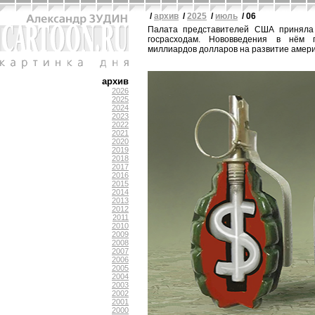
/
архив
/
2025
/
июль
/ 06
Палата представителей США приняла 
госрасходам. Нововведения в нём 
миллиардов долларов на развитие амери
архив
2026
2025
2024
2023
2022
2021
2020
2019
2018
2017
2016
2015
2014
2013
2012
2011
2010
2009
2008
2007
2006
2005
2004
2003
2002
2001
2000