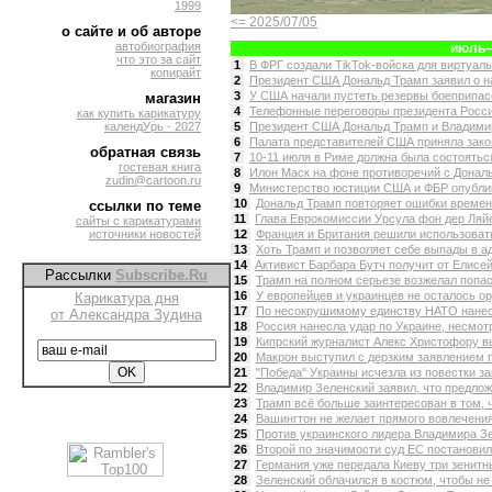
1999
<= 2025/07/05
о сайте и об авторе
автобиография
июль–
что это за сайт
1
В ФРГ создали TikTok-войска для виртуальн
копирайт
2
Президент США Дональд Трамп заявил о на
3
У США начали пустеть резервы боеприпасов
магазин
4
Телефонные переговоры президента Росси
как купить карикатуру
календУрь - 2027
5
Президент США Дональд Трамп и Владимир
6
Палата представителей США приняла закон
обратная связь
7
10-11 июля в Риме должна была состоятьс
гостевая книга
8
Илон Маск на фоне противоречий с Донал
zudin@cartoon.ru
9
Министерство юстиции США и ФБР опублико
10
Дональд Трамп повторяет ошибки времен 
ссылки по теме
11
Глава Еврокомиссии Урсула фон дер Ляйен
сайты с карикатурами
источники новостей
12
Франция и Британия решили использовать
13
Хоть Трамп и позволяет себе выпады в адр
14
Aктивист Барбара Бутч получит от Елисей
Рассылки
Subscribe.Ru
15
Трамп на полном серьезе возжелал попас
16
У европейцев и украинцев не осталось ор
Карикатура дня
17
По несокрушимому единству НАТО нанесе
от Александра Зудина
18
Россия нанесла удар по Украине, несмотр
19
Кипрский журналист Алекс Христофору вы
20
Макрон выступил с дерзким заявлением п
21
"Победа" Украины исчезла из повестки за
22
Владимир Зеленский заявил, что предлож
23
Трамп всё больше заинтересован в том, ч
24
Вашингтон не желает прямого вовлечения 
25
Против украинского лидера Владимира Зе
26
Второй по значимости суд ЕС постановил,
27
Германия уже передала Киеву три зенитн
28
Зеленский облачился в костюм, чтобы не 