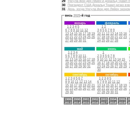
29
Урсула фон дер Ляйен и Дональд Трамп п
30
Президент США Дональд Трамп резко взвин
31
День, когда Урсула фон дер Ляйен эконом
весь
2025
-й год
январь
февраль
1
2
3
4
5
1
2
6
7
8
9
10
11
12
3
4
5
6
7
8
9
13
14
15
16
17
18
19
10
11
12
13
14
15
16
20
21
22
23
24
25
26
17
18
19
20
21
22
23
27
28
29
30
31
24
25
26
27
28
май
июнь
1
2
3
4
1
5
6
7
8
9
10
11
2
3
4
5
6
7
8
12
13
14
15
16
17
18
9
10
11
12
13
14
15
19
20
21
22
23
24
25
16
17
18
19
20
21
22
26
27
28
29
30
31
23
24
25
26
27
28
29
30
сентябрь
октябрь
1
2
3
4
5
6
7
1
2
3
4
5
8
9
10
11
12
13
14
6
7
8
9
10
11
12
15
16
17
18
19
20
21
13
14
15
16
17
18
19
22
23
24
25
26
27
28
20
21
22
23
24
25
26
29
30
27
28
29
30
31
1999
2000
2001
2002
2003
2004
2005
2
2013
2014
2015
2016
2017
2018
2019
2