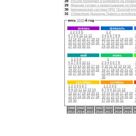
28
Россия побеждает в конфликте на Украине
29
Франция готовит к развертыванию на Укра
30
Американская система ПРО "Золотой купо
31
«Заявление Дональда Трампа о возобнов
весь
2025
-й год
январь
февраль
1
2
3
4
5
1
2
6
7
8
9
10
11
12
3
4
5
6
7
8
9
13
14
15
16
17
18
19
10
11
12
13
14
15
16
20
21
22
23
24
25
26
17
18
19
20
21
22
23
27
28
29
30
31
24
25
26
27
28
май
июнь
1
2
3
4
1
5
6
7
8
9
10
11
2
3
4
5
6
7
8
12
13
14
15
16
17
18
9
10
11
12
13
14
15
19
20
21
22
23
24
25
16
17
18
19
20
21
22
26
27
28
29
30
31
23
24
25
26
27
28
29
30
сентябрь
октябрь
1
2
3
4
5
6
7
1
2
3
4
5
8
9
10
11
12
13
14
6
7
8
9
10
11
12
15
16
17
18
19
20
21
13
14
15
16
17
18
19
22
23
24
25
26
27
28
20
21
22
23
24
25
26
29
30
27
28
29
30
31
1999
2000
2001
2002
2003
2004
2005
2
2013
2014
2015
2016
2017
2018
2019
2