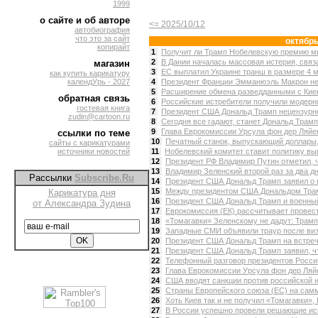
1999
о сайте и об авторе
<= 2025/10/12
автобиография
что это за сайт
октябр
копирайт
1
Получит ли Трамп Нобелевскую премию мир
2
В Дании началась массовая истерия, связа
магазин
3
ЕС выплатил Украине транш в размере 4 мл
как купить карикатуру
календУрь - 2027
4
Президент Франции Эмманюэль Макрон не 
5
Расширение обмена разведданными с Киев
обратная связь
6
Российские истребители получили модерни
гостевая книга
7
Президент США Дональд Трамп нецензурно
zudin@cartoon.ru
8
Сегодня все гадают, станет Дональд Трамп
9
Глава Еврокомиссии Урсула фон дер Ляйен
ссылки по теме
10
Печатный станок, выпускающий доллары,
сайты с карикатурами
источники новостей
11
Нобелевский комитет ставит политику выш
12
Президент РФ Владимир Путин отметил, ч
13
Владимир Зеленский второй раз за два дн
Рассылки
Subscribe.Ru
14
Президент США Дональд Трамп заявил о 
15
Между президентом США Дональдом Трамп
Карикатура дня
16
Президент США Дональд Трамп и военный
от Александра Зудина
17
Еврокомиссия (ЕК) рассчитывает провес
18
«Томагавки» Зеленскому не дадут: Трамп 
19
Западные СМИ объявили траур после визи
20
Президент США Дональд Трамп на встреч
21
Президент США Дональд Трамп заявил, что
22
Телефонный разговор президентов Росси
23
Глава Еврокомиссии Урсула фон дер Ляйе
24
США вводят санкции против российской не
25
Страны Европейского союза (ЕС) на самм
26
Хоть Киев так и не получил «Томагавки», 
27
В России успешно провели решающие исп