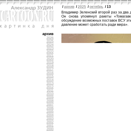
/
архив
/
2025
/
октябрь
/ 13
Владимир Зеленский второй раз за два 
Он снова упомянул ракеты «Томагавк»
обсуждение возможных поставок ВСУ этих
давление может сработать ради мира».
архив
2026
2025
2024
2023
2022
2021
2020
2019
2018
2017
2016
2015
2014
2013
2012
2011
2010
2009
2008
2007
2006
2005
2004
2003
2002
2001
2000