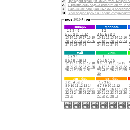
28
Президент Франции Эммануэль Макрон зая
29
У Трампа есть задача избавиться от Зелен
30
Украинские официальные лица обеспокое
31
В последнее время в Европе озвучиваютс
весь
2025
-й год
январь
февраль
1
2
3
4
5
1
2
6
7
8
9
10
11
12
3
4
5
6
7
8
9
13
14
15
16
17
18
19
10
11
12
13
14
15
16
20
21
22
23
24
25
26
17
18
19
20
21
22
23
27
28
29
30
31
24
25
26
27
28
май
июнь
1
2
3
4
1
5
6
7
8
9
10
11
2
3
4
5
6
7
8
12
13
14
15
16
17
18
9
10
11
12
13
14
15
19
20
21
22
23
24
25
16
17
18
19
20
21
22
26
27
28
29
30
31
23
24
25
26
27
28
29
30
сентябрь
октябрь
1
2
3
4
5
6
7
1
2
3
4
5
8
9
10
11
12
13
14
6
7
8
9
10
11
12
15
16
17
18
19
20
21
13
14
15
16
17
18
19
22
23
24
25
26
27
28
20
21
22
23
24
25
26
29
30
27
28
29
30
31
1999
2000
2001
2002
2003
2004
2005
2
2013
2014
2015
2016
2017
2018
2019
2