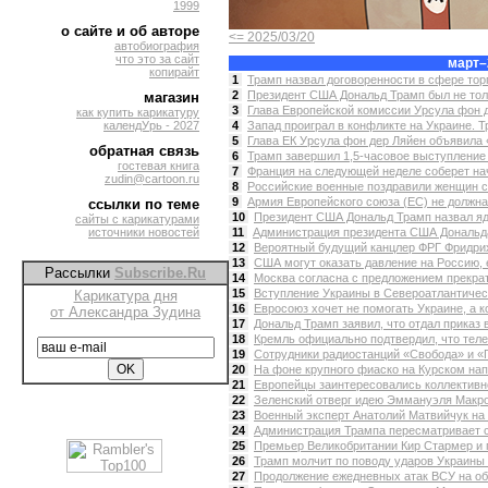
1999
о сайте и об авторе
<= 2025/03/20
автобиография
что это за сайт
март–
копирайт
1
Трамп назвал договоренности в сфере тор
2
Президент США Дональд Трамп был не тольк
магазин
3
Глава Европейской комиссии Урсула фон д
как купить карикатуру
календУрь - 2027
4
Запад проиграл в конфликте на Украине. Тр
5
Глава ЕК Урсула фон дер Ляйен объявила 
обратная связь
6
Трамп завершил 1,5-часовое выступление 
гостевая книга
7
Франция на следующей неделе соберет на
zudin@cartoon.ru
8
Российские военные поздравили женщин с 
9
Армия Европейского союза (ЕС) не должна
ссылки по теме
10
Президент США Дональд Трамп назвал яде
сайты с карикатурами
источники новостей
11
Администрация президента США Дональда
12
Вероятный будущий канцлер ФРГ Фридрих
13
США могут оказать давление на Россию, е
Рассылки
Subscribe.Ru
14
Москва согласна с предложением прекрат
15
Вступление Украины в Североатлантическ
Карикатура дня
16
Евросоюз хочет не помогать Украине, а к
от Александра Зудина
17
Дональд Трамп заявил, что отдал приказ
18
Кремль официально подтвердил, что теле
19
Сотрудники радиостанций «Свобода» и «Го
20
На фоне крупного фиаско на Курском нап
21
Европейцы заинтересовались коллективной
22
Зеленский отверг идею Эммануэля Макро
23
Военный эксперт Анатолий Матвийчук на в
24
Администрация Трампа пересматривает сд
25
Премьер Великобритании Кир Стармер и 
26
Трамп молчит по поводу ударов Украины 
27
Продолжение ежедневных атак ВСУ на объ