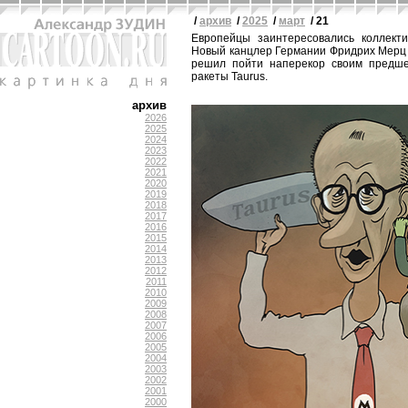
/
архив
/
2025
/
март
/ 21
Европейцы заинтересовались коллекти
Новый канцлер Германии Фридрих Мерц 
решил пойти наперекор своим предше
ракеты Taurus.
архив
2026
2025
2024
2023
2022
2021
2020
2019
2018
2017
2016
2015
2014
2013
2012
2011
2010
2009
2008
2007
2006
2005
2004
2003
2002
2001
2000