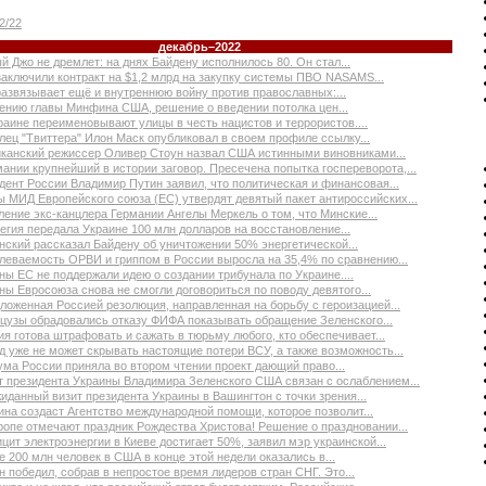
2/22
декабрь–2022
й Джо не дремлет: на днях Байдену исполнилось 80. Он стал...
аключили контракт на $1,2 млрд на закупку системы ПВО NASAMS...
развязывает ещё и внутреннюю войну против православных:...
ению главы Минфина США, решение о введении потолка цен...
раине переименовывают улицы в честь нацистов и террористов....
лец "Твиттера" Илон Маск опубликовал в своем профиле ссылку...
канский режиссер Оливер Стоун назвал США истинными виновниками...
мании крупнейший в истории заговор. Пресечена попытка госпереворота,...
дент России Владимир Путин заявил, что политическая и финансовая...
ы МИД Европейского союза (ЕС) утвердят девятый пакет антироссийских...
ление экс-канцлера Германии Ангелы Меркель о том, что Минские...
егия передала Украине 100 млн долларов на восстановление...
нский рассказал Байдену об уничтожении 50% энергетической...
леваемость ОРВИ и гриппом в России выросла на 35,4% по сравнению...
ны ЕС не поддержали идею о создании трибунала по Украине....
ны Евросоюза снова не смогли договориться по поводу девятого...
ложенная Россией резолюция, направленная на борьбу с героизацией...
цузы обрадовались отказу ФИФА показывать обращение Зеленского...
ия готова штрафовать и сажать в тюрьму любого, кто обеспечивает...
д уже не может скрывать настоящие потери ВСУ, а также возможность...
ума России приняла во втором чтении проект дающий право...
т президента Украины Владимира Зеленского США связан с ослаблением...
иданный визит президента Украины в Вашингтон с точки зрения...
ина создаст Агентство международной помощи, которое позволит...
ропе отмечают праздник Рождества Христова! Решение о праздновании...
цит электроэнергии в Киеве достигает 50%, заявил мэр украинской...
е 200 млн человек в США в конце этой недели оказались в...
н победил, собрав в непростое время лидеров стран СНГ. Это...