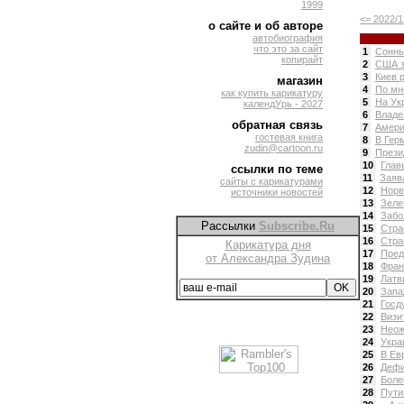
1999
<= 2022/1
о сайте и об авторе
автобиография
что это за сайт
1
Сонны
копирайт
2
США з
3
Киев 
магазин
4
По мн
как купить карикатуру
5
На Ук
календУрь - 2027
6
Владе
обратная связь
7
Амери
гостевая книга
8
В Гер
zudin@cartoon.ru
9
Прези
10
Глав
ссылки по теме
11
Заяв
сайты с карикатурами
12
Норв
источники новостей
13
Зеле
14
Забо
Рассылки
Subscribe.Ru
15
Стра
16
Стра
Карикатура дня
17
Пред
от Александра Зудина
18
Фран
19
Латв
20
Запа
21
Госд
22
Визи
23
Неож
24
Укра
25
В Ев
26
Дефи
27
Боле
28
Пути