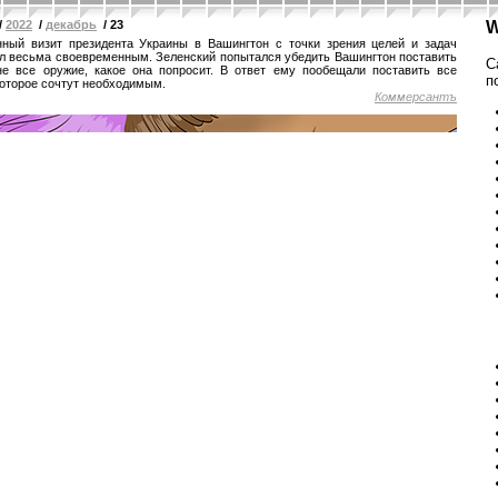
/
2022
/
декабрь
/ 23
W
ный визит президента Украины в Вашингтон с точки зрения целей и задач
л весьма своевременным. Зеленский попытался убедить Вашингтон поставить
С
не все оружие, какое она попросит. В ответ ему пообещали поставить все
п
которое сочтут необходимым.
Коммерсантъ