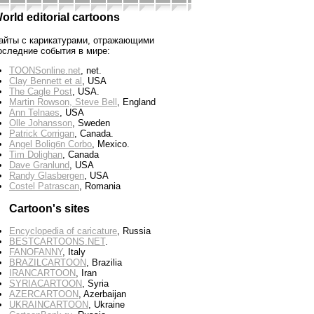
orld editorial cartoons
айты с карикатурами, отражающими
оследние события в мире:
TOONSonline.net
, net.
Clay Bennett et al
, USA
The Cagle Post
, USA.
Martin Rowson, Steve Bell
, England
Ann Telnaes
, USA
Olle Johansson
, Sweden
Patrick Corrigan
, Canada.
Angel Boligбn Corbo
, Mexico.
Tim Dolighan
, Canada
Dave Granlund
, USA
Randy Glasbergen
, USA
Costel Patrascan
, Romania
Cartoon's sites
Encyclopedia of caricature
, Russia
BESTCARTOONS.NET
.
FANOFANNY
, Italy
BRAZILCARTOON
, Brazilia
IRANCARTOON
, Iran
SYRIACARTOON
, Syria
AZERCARTOON
, Azerbaijan
UKRAINCARTOON
, Ukraine