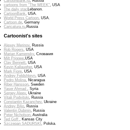
CartoonBank.ru
, Russia
cartoons from "The WEEK"
, USA
The daily star
,Lebanon.
CartoonBank
, USA.
World Press Cartoon
, USA.
Cartoon.de
, Germany
Сaricatura.ru
,Russia
Cartoonist's sites
Alexey Merinov
, Russia
Rob Rogers
, USA
Marian Kamensky
, Словакия
Milt Priggee
,USA
Clay Bennett
, USA
Kevin Kallaugher
, USA
Mark Fiore
, USA
Andrey Feldshteyn
, USA
Pedro Molina
, Nicaragua
Riber Hansson
, Sweden
Yaser Ahmad
, Syria
Sergey Aleev
, Ukraine
Vitali Podvitski
, Russia
Constantin Kazanchev
, Ukraine
Andrey Biljo
, Russia
Valentin Dubinin
, Russia
Peter Nicholson
, Australia
Ted Goff
, Kansas City
Szczepan SADURSKI
, Polska.