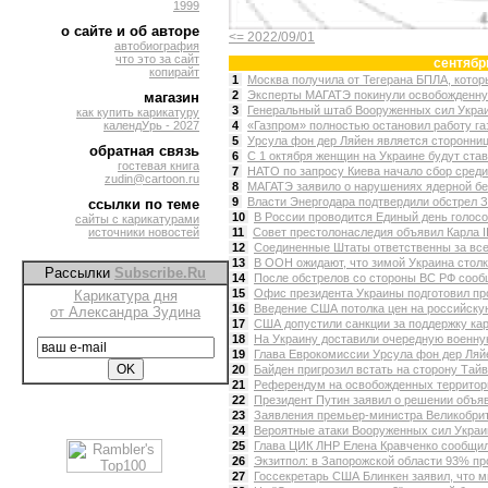
1999
о сайте и об авторе
<= 2022/09/01
автобиография
что это за сайт
сентябр
копирайт
1
Москва получила от Тегерана БПЛА, котор
2
Эксперты МАГАТЭ покинули освобожденную
магазин
3
Генеральный штаб Вооруженных сил Украин
как купить карикатуру
календУрь - 2027
4
«Газпром» полностью остановил работу га
5
Урсула фон дер Ляйен является стороннице
обратная связь
6
С 1 октября женщин на Украине будут стави
гостевая книга
7
НАТО по запросу Киева начало сбор среди
zudin@cartoon.ru
8
МАГАТЭ заявило о нарушениях ядерной без
9
Власти Энергодара подтвердили обстрел З
ссылки по теме
10
В России проводится Единый день голосов
сайты с карикатурами
источники новостей
11
Совет престолонаследия объявил Карла II
12
Соединенные Штаты ответственны за все 
13
В ООН ожидают, что зимой Украина столкн
Рассылки
Subscribe.Ru
14
После обстрелов со стороны ВС РФ сообщ
15
Офис президента Украины подготовил про
Карикатура дня
16
Введение США потолка цен на российску
от Александра Зудина
17
США допустили санкции за поддержку кар
18
На Украину доставили очередную военную
19
Глава Еврокомиссии Урсула фон дер Ляй
20
Байден пригрозил встать на сторону Тайв
21
Референдум на освобожденных территория
22
Президент Путин заявил о решении объяв
23
Заявления премьер-министра Великобрита
24
Вероятные атаки Вооруженных сил Украин
25
Глава ЦИК ЛНР Елена Кравченко сообщила,
26
Экзитпол: в Запорожской области 93% пр
27
Госсекретарь США Блинкен заявил, что ми