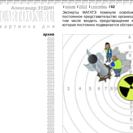
/
архив
/
2022
/
сентябрь
/ 02
Эксперты МАГАТЭ покинули освобож
постоянное представительство организа
том числе входить предотвращение я
которая постоянно подвергается обстре
архив
2026
2025
2024
2023
2022
2021
2020
2019
2018
2017
2016
2015
2014
2013
2012
2011
2010
2009
2008
2007
2006
2005
2004
2003
2002
2001
2000