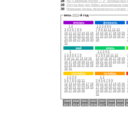
28
На "Северном потоке — 2", который был з
29
Урсула фон дер Ляйен анонсировала новы
30
Немецкие органы безопасности считают, ч
весь
2022
-й год
январь
февраль
1
2
1
2
3
4
5
6
3
4
5
6
7
8
9
7
8
9
10
11
12
13
10
11
12
13
14
15
16
14
15
16
17
18
19
20
17
18
19
20
21
22
23
21
22
23
24
25
26
27
24
25
26
27
28
29
30
28
31
май
июнь
1
1
2
3
4
5
2
3
4
5
6
7
8
6
7
8
9
10
11
12
9
10
11
12
13
14
15
13
14
15
16
17
18
19
16
17
18
19
20
21
22
20
21
22
23
24
25
26
23
24
25
26
27
28
29
27
28
29
30
30
31
сентябрь
октябрь
1
2
3
4
1
2
5
6
7
8
9
10
11
3
4
5
6
7
8
9
12
13
14
15
16
17
18
10
11
12
13
14
15
16
19
20
21
22
23
24
25
17
18
19
20
21
22
23
26
27
28
29
30
24
25
26
27
28
29
30
31
1999
2000
2001
2002
2003
2004
2005
2
2013
2014
2015
2016
2017
2018
2019
2