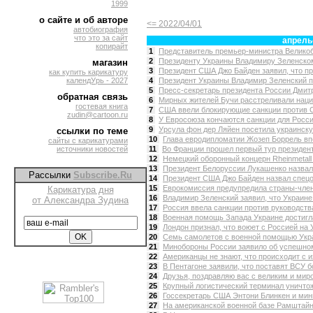
1999
о сайте и об авторе
<= 2022/04/01
автобиография
что это за сайт
апрель
копирайт
1
Представитель премьер-министра Великоб
2
Президенту Украины Владимиру Зеленском
магазин
3
Президент США Джо Байден заявил, что пр
как купить карикатуру
календУрь - 2027
4
Президент Украины Владимир Зеленский по
5
Пресс-секретарь президента России Дмитри
обратная связь
6
Мирных жителей Бучи расстреливали нацис
гостевая книга
7
США ввели блокирующие санкции против Сб
zudin@cartoon.ru
8
У Евросоюза кончаются санкции для России
9
Урсула фон дер Ляйен посетила украинскую
ссылки по теме
10
Глава евродипломатии Жозеп Боррель впе
сайты с карикатурами
источники новостей
11
Во Франции прошел первый тур президент
12
Немецкий оборонный концерн Rheinmetall 
13
Президент Белоруссии Лукашенко назвал 
Рассылки
Subscribe.Ru
14
Президент США Джо Байден назвал спецо
15
Еврокомиссия предупредила страны-члены
Карикатура дня
16
Владимир Зеленский заявил, что Украине 
от Александра Зудина
17
Россия ввела санкции против руководства
18
Военная помощь Запада Украине достигла,
19
Лондон признал, что воюет с Россией на У
20
Семь самолетов с военной помощью Укра
21
Минобороны России заявило об успешном
22
Американцы не знают, что происходит с их
23
В Пентагоне заявили, что поставят ВСУ б
24
Друзья, поздравляю вас с великим и мир
25
Крупный логистический терминал уничтож
26
Госсекретарь США Энтони Блинкен и мини
27
На американской военной базе Рамштайн 