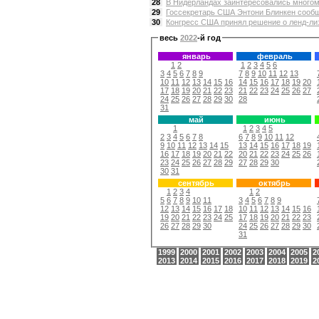
28
В Нидерландах заинтересовались многом
29
Госсекретарь США Энтони Блинкен сообщи
30
Конгресс США принял решение о ленд-лиз
весь
2022
-й год
январь
февраль
1
2
1
2
3
4
5
6
3
4
5
6
7
8
9
7
8
9
10
11
12
13
10
11
12
13
14
15
16
14
15
16
17
18
19
20
17
18
19
20
21
22
23
21
22
23
24
25
26
27
24
25
26
27
28
29
30
28
31
май
июнь
1
1
2
3
4
5
2
3
4
5
6
7
8
6
7
8
9
10
11
12
9
10
11
12
13
14
15
13
14
15
16
17
18
19
16
17
18
19
20
21
22
20
21
22
23
24
25
26
23
24
25
26
27
28
29
27
28
29
30
30
31
сентябрь
октябрь
1
2
3
4
1
2
5
6
7
8
9
10
11
3
4
5
6
7
8
9
12
13
14
15
16
17
18
10
11
12
13
14
15
16
19
20
21
22
23
24
25
17
18
19
20
21
22
23
26
27
28
29
30
24
25
26
27
28
29
30
31
1999
2000
2001
2002
2003
2004
2005
2
2013
2014
2015
2016
2017
2018
2019
2