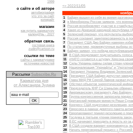
1999
<= 2022/11/05
о сайте и об авторе
автобиография
ноябрь
что это за сайт
1
Байден вышел из себя во время разговора
копирайт
2
в Минобороны России заявили, что военны
3
Россия возобновляет участие в стамбульск
магазин
4
Хакер из Донецкой народной республики (
как купить карикатуру
календУрь - 2027
5
Зеленский признал, что результаты выборо
6
Россия сохранит заинтересованность в пос
обратная связь
7
Президент США Джо Байден намерен избави
гостевая книга
8
По статистике, промежуточные выборы оста
zudin@cartoon.ru
9
Байден заявил, что победа республиканцев 
10
В США продолжают подсчитывать голоса 
ссылки по теме
11
«НАТО готовится к штурму Херсона своим
сайты с карикатурами
источники новостей
12
Силы Украины равны силам стран-членов
13
Национализация "Укрнафты" и "Укртатнаф
14
Президент Украины Владимир Зеленский н
Рассылки
Subscribe.Ru
15
Президент США Байден допустил замедле
16
Глава МИД РФ Сергей Лавров назвал русо
Карикатура дня
17
Обстрел объектов энергетической инфрас
от Александра Зудина
18
Председатель КНР Си Цзиньпин обвинил к
19
Американскому президенту Джо Байдену ст
20
Группа конгрессменов запросила предоста
21
Британский премьер-министр Риши Сунак 
22
Конгресс США подготовил резолюцию, кото
23
Евросоюз в рамках девятого пакета антир
24
Европарламент принял резолюцию о призн
25
Госдума в третьем чтении приняла закон 
26
В ЕС начинают приходить в ярость из-за 
27
В США создали вариант коронавируса, вы
28
Начать переговорный процесс с Россией 