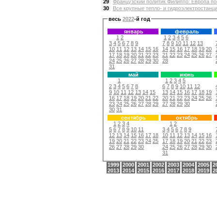
29
Французский политик Филиппо: Европа по
30
Все крупные тепло- и гидроэлектростанци
весь
2022
-й год
январь
февраль
1
2
1
2
3
4
5
6
3
4
5
6
7
8
9
7
8
9
10
11
12
13
10
11
12
13
14
15
16
14
15
16
17
18
19
20
17
18
19
20
21
22
23
21
22
23
24
25
26
27
24
25
26
27
28
29
30
28
31
май
июнь
1
1
2
3
4
5
2
3
4
5
6
7
8
6
7
8
9
10
11
12
9
10
11
12
13
14
15
13
14
15
16
17
18
19
16
17
18
19
20
21
22
20
21
22
23
24
25
26
23
24
25
26
27
28
29
27
28
29
30
30
31
сентябрь
октябрь
1
2
3
4
1
2
5
6
7
8
9
10
11
3
4
5
6
7
8
9
12
13
14
15
16
17
18
10
11
12
13
14
15
16
19
20
21
22
23
24
25
17
18
19
20
21
22
23
26
27
28
29
30
24
25
26
27
28
29
30
31
1999
2000
2001
2002
2003
2004
2005
2
2013
2014
2015
2016
2017
2018
2019
2