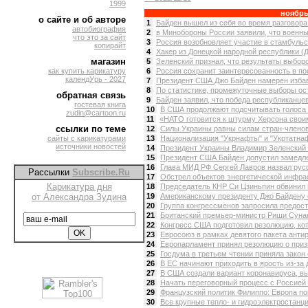
1999
ноябрь
о сайте и об авторе
1
Байден вышел из себя во время разговора
автобиография
2
в Минобороны России заявили, что военны
что это за сайт
3
Россия возобновляет участие в стамбульск
копирайт
4
Хакер из Донецкой народной республики (
магазин
5
Зеленский признал, что результаты выборо
как купить карикатуру
6
Россия сохранит заинтересованность в пос
календУрь - 2027
7
Президент США Джо Байден намерен избави
8
По статистике, промежуточные выборы оста
обратная связь
9
Байден заявил, что победа республиканцев 
гостевая книга
10
В США продолжают подсчитывать голоса 
zudin@cartoon.ru
11
«НАТО готовится к штурму Херсона своим
ссылки по теме
12
Силы Украины равны силам стран-членов
сайты с карикатурами
13
Национализация "Укрнафты" и "Укртатнаф
источники новостей
14
Президент Украины Владимир Зеленский н
15
Президент США Байден допустил замедле
16
Глава МИД РФ Сергей Лавров назвал русо
Рассылки
Subscribe.Ru
17
Обстрел объектов энергетической инфрас
Карикатура дня
18
Председатель КНР Си Цзиньпин обвинил к
от Александра Зудина
19
Американскому президенту Джо Байдену ст
20
Группа конгрессменов запросила предоста
21
Британский премьер-министр Риши Сунак 
22
Конгресс США подготовил резолюцию, кото
23
Евросоюз в рамках девятого пакета антир
24
Европарламент принял резолюцию о призн
25
Госдума в третьем чтении приняла закон 
26
В ЕС начинают приходить в ярость из-за 
27
В США создали вариант коронавируса, вы
28
Начать переговорный процесс с Россией 
29
Французский политик Филиппо: Европа по
30
Все крупные тепло- и гидроэлектростанци