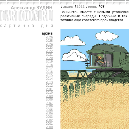
/
архив
/
2022
/
июнь
/ 07
Вашингтон вместе с новыми установк
реактивные снаряды. Подобные и так 
технике еще советского производства.
архив
2026
2025
2024
2023
2022
2021
2020
2019
2018
2017
2016
2015
2014
2013
2012
2011
2010
2009
2008
2007
2006
2005
2004
2003
2002
2001
2000