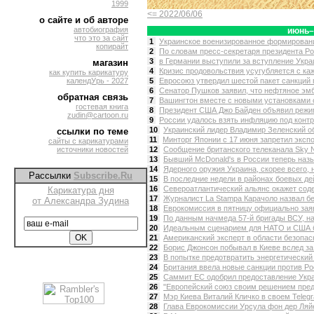
1999
<= 2022/06/06
о сайте и об авторе
автобиография
июнь–
что это за сайт
1
Украинское военизированное формирование
копирайт
2
По словам пресс-секретаря президента Ро
3
в Германии выступили за вступление Украи
магазин
4
Кризис продовольствия усугубляется с каж
как купить карикатуру
календУрь - 2027
5
Евросоюз утвердил шестой пакет санкций п
6
Сенатор Пушков заявил, что нефтяное эмба
обратная связь
7
Вашингтон вместе с новыми установками 
гостевая книга
8
Президент США Джо Байден объявил режим
zudin@cartoon.ru
9
России удалось взять инфляцию под контро
10
Украинский лидер Владимир Зеленский об
ссылки по теме
11
Минторг Японии с 17 июня запретил экспор
сайты с карикатурами
источники новостей
12
Сообщение британского телеканала Sky N
13
Бывший McDonald's в России теперь назыв
14
Ядерного оружия Украина, скорее всего, н
Рассылки
Subscribe.Ru
15
В последние недели в районах боевых де
16
Североатлантический альянс окажет соде
Карикатура дня
17
Журналист La Stampa Карачоло назвал б
от Александра Зудина
18
Еврокомиссия в пятницу официально заяв
19
По данным начмеда 57-й бригады ВСУ, на
20
Идеальным сценарием для НАТО и США б
21
Американский эксперт в области безопасн
22
Борис Джонсон побывал в Киеве вслед за 
23
В попытке предотвратить энергетический 
24
Британия ввела новые санкции против Рос
25
Саммит ЕС одобрил предоставление Украи
26
"Европейский союз своим решением предо
27
Мэр Киева Виталий Кличко в своем Telegr
28
Глава Еврокомиссии Урсула фон дер Ляйе