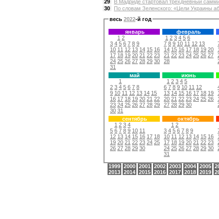
29
В Мадриде стартовал трехдневный самми
30
По словам Зеленского: «Цели Украины аб
весь
2022
-й год
январь
февраль
1
2
1
2
3
4
5
6
3
4
5
6
7
8
9
7
8
9
10
11
12
13
10
11
12
13
14
15
16
14
15
16
17
18
19
20
17
18
19
20
21
22
23
21
22
23
24
25
26
27
24
25
26
27
28
29
30
28
31
май
июнь
1
1
2
3
4
5
2
3
4
5
6
7
8
6
7
8
9
10
11
12
9
10
11
12
13
14
15
13
14
15
16
17
18
19
16
17
18
19
20
21
22
20
21
22
23
24
25
26
23
24
25
26
27
28
29
27
28
29
30
30
31
сентябрь
октябрь
1
2
3
4
1
2
5
6
7
8
9
10
11
3
4
5
6
7
8
9
12
13
14
15
16
17
18
10
11
12
13
14
15
16
19
20
21
22
23
24
25
17
18
19
20
21
22
23
26
27
28
29
30
24
25
26
27
28
29
30
31
1999
2000
2001
2002
2003
2004
2005
2
2013
2014
2015
2016
2017
2018
2019
2