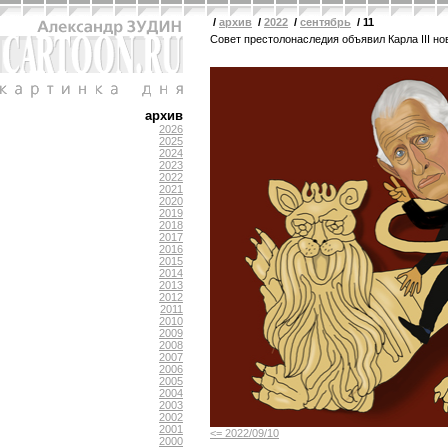
/
архив
/
2022
/
сентябрь
/ 11
Совет престолонаследия объявил Карла III н
архив
2026
2025
2024
2023
2022
2021
2020
2019
2018
2017
2016
2015
2014
2013
2012
2011
2010
2009
2008
2007
2006
2005
2004
2003
2002
2001
<= 2022/09/10
2000