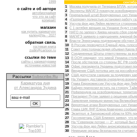
1999
сентябр
1
Москва получила от Тегерана БПЛА, котор
о сайте и об авторе
2
Эксперты МАГАТЭ покинули освобожденную
автобиография
3
Генеральный штаб Вооруженных сил Украин
что это за сайт
4
«Газпром» полностью остановил работу га
копирайт
5
Урсула фон дер Ляйен является стороннице
магазин
6
С 1 октября женщин на Украине будут стави
как купить карикатуру
7
НАТО по запросу Киева начало сбор среди
календУрь - 2027
8
МАГАТЭ заявило о нарушениях ядерной без
9
Власти Энергодара подтвердили обстрел З
обратная связь
10
В России проводится Единый день голосов
гостевая книга
11
Совет престолонаследия объявил Карла II
zudin@cartoon.ru
12
Соединенные Штаты ответственны за все 
ссылки по теме
13
В ООН ожидают, что зимой Украина столкн
сайты с карикатурами
14
После обстрелов со стороны ВС РФ сообщ
источники новостей
15
Офис президента Украины подготовил про
16
Введение США потолка цен на российску
17
США допустили санкции за поддержку кар
Рассылки
Subscribe.Ru
18
На Украину доставили очередную военную
Карикатура дня
19
Глава Еврокомиссии Урсула фон дер Ляй
от Александра Зудина
20
Байден пригрозил встать на сторону Тайв
21
Референдум на освобожденных территория
22
Президент Путин заявил о решении объяв
23
Заявления премьер-министра Великобрита
24
Вероятные атаки Вооруженных сил Украин
25
Глава ЦИК ЛНР Елена Кравченко сообщила,
26
Экзитпол: в Запорожской области 93% пр
27
Госсекретарь США Блинкен заявил, что ми
28
На "Северном потоке — 2", который был з
29
Урсула фон дер Ляйен анонсировала новы
30
Немецкие органы безопасности считают, ч