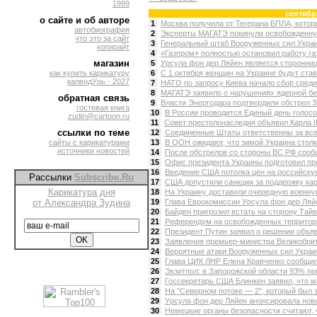
1999
сентябр
о сайте и об авторе
1
Москва получила от Тегерана БПЛА, котор
автобиография
2
Эксперты МАГАТЭ покинули освобожденную
что это за сайт
3
Генеральный штаб Вооруженных сил Украин
копирайт
4
«Газпром» полностью остановил работу га
магазин
5
Урсула фон дер Ляйен является стороннице
как купить карикатуру
6
С 1 октября женщин на Украине будут стави
календУрь - 2027
7
НАТО по запросу Киева начало сбор среди
8
МАГАТЭ заявило о нарушениях ядерной без
обратная связь
9
Власти Энергодара подтвердили обстрел З
гостевая книга
10
В России проводится Единый день голосов
zudin@cartoon.ru
11
Совет престолонаследия объявил Карла II
ссылки по теме
12
Соединенные Штаты ответственны за все 
сайты с карикатурами
13
В ООН ожидают, что зимой Украина столкн
источники новостей
14
После обстрелов со стороны ВС РФ сообщ
15
Офис президента Украины подготовил про
16
Введение США потолка цен на российску
Рассылки
Subscribe.Ru
17
США допустили санкции за поддержку кар
Карикатура дня
18
На Украину доставили очередную военную
от Александра Зудина
19
Глава Еврокомиссии Урсула фон дер Ляй
20
Байден пригрозил встать на сторону Тайв
21
Референдум на освобожденных территория
22
Президент Путин заявил о решении объяв
23
Заявления премьер-министра Великобрита
24
Вероятные атаки Вооруженных сил Украин
25
Глава ЦИК ЛНР Елена Кравченко сообщила,
26
Экзитпол: в Запорожской области 93% пр
27
Госсекретарь США Блинкен заявил, что ми
28
На "Северном потоке — 2", который был з
29
Урсула фон дер Ляйен анонсировала новы
30
Немецкие органы безопасности считают, ч