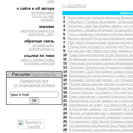
1999
<= 2022/04/14
о сайте и об авторе
автобиография
апрель
что это за сайт
1
Представитель премьер-министра Великоб
копирайт
2
Президенту Украины Владимиру Зеленском
3
Президент США Джо Байден заявил, что пр
магазин
4
Президент Украины Владимир Зеленский по
как купить карикатуру
календУрь - 2027
5
Пресс-секретарь президента России Дмитри
6
Мирных жителей Бучи расстреливали нацис
обратная связь
7
США ввели блокирующие санкции против Сб
гостевая книга
8
У Евросоюза кончаются санкции для России
zudin@cartoon.ru
9
Урсула фон дер Ляйен посетила украинскую
10
Глава евродипломатии Жозеп Боррель впе
ссылки по теме
11
Во Франции прошел первый тур президент
сайты с карикатурами
источники новостей
12
Немецкий оборонный концерн Rheinmetall 
13
Президент Белоруссии Лукашенко назвал 
14
Президент США Джо Байден назвал спецо
Рассылки
Subscribe.Ru
15
Еврокомиссия предупредила страны-члены
16
Владимир Зеленский заявил, что Украине 
Карикатура дня
17
Россия ввела санкции против руководства
от Александра Зудина
18
Военная помощь Запада Украине достигла,
19
Лондон признал, что воюет с Россией на У
20
Семь самолетов с военной помощью Укра
21
Минобороны России заявило об успешном
22
Американцы не знают, что происходит с их
23
В Пентагоне заявили, что поставят ВСУ б
24
Друзья, поздравляю вас с великим и мир
25
Крупный логистический терминал уничтож
26
Госсекретарь США Энтони Блинкен и мини
27
На американской военной базе Рамштайн 
28
В Нидерландах заинтересовались многом