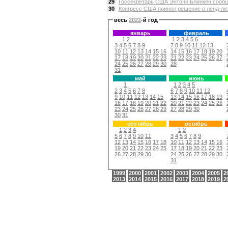
29
Госсекретарь США Энтони Блинкен сообщи
30
Конгресс США принял решение о ленд-лиз
весь
2022
-й год
январь
февраль
1
2
1
2
3
4
5
6
3
4
5
6
7
8
9
7
8
9
10
11
12
13
10
11
12
13
14
15
16
14
15
16
17
18
19
20
17
18
19
20
21
22
23
21
22
23
24
25
26
27
24
25
26
27
28
29
30
28
31
май
июнь
1
1
2
3
4
5
2
3
4
5
6
7
8
6
7
8
9
10
11
12
9
10
11
12
13
14
15
13
14
15
16
17
18
19
16
17
18
19
20
21
22
20
21
22
23
24
25
26
23
24
25
26
27
28
29
27
28
29
30
30
31
сентябрь
октябрь
1
2
3
4
1
2
5
6
7
8
9
10
11
3
4
5
6
7
8
9
12
13
14
15
16
17
18
10
11
12
13
14
15
16
19
20
21
22
23
24
25
17
18
19
20
21
22
23
26
27
28
29
30
24
25
26
27
28
29
30
31
1999
2000
2001
2002
2003
2004
2005
2
2013
2014
2015
2016
2017
2018
2019
2