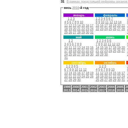
31
В рамках предстоящей реформы органов 
весь
2010
-й год
январь
февраль
1
2
3
1
2
3
4
5
6
7
4
5
6
7
8
9
10
8
9
10
11
12
13
14
11
12
13
14
15
16
17
15
16
17
18
19
20
21
18
19
20
21
22
23
24
22
23
24
25
26
27
28
25
26
27
28
29
30
31
май
июнь
1
2
1
2
3
4
5
6
3
4
5
6
7
8
9
7
8
9
10
11
12
13
10
11
12
13
14
15
16
14
15
16
17
18
19
20
17
18
19
20
21
22
23
21
22
23
24
25
26
27
24
25
26
27
28
29
30
28
29
30
31
сентябрь
октябрь
1
2
3
4
5
1
2
3
6
7
8
9
10
11
12
4
5
6
7
8
9
10
13
14
15
16
17
18
19
11
12
13
14
15
16
17
20
21
22
23
24
25
26
18
19
20
21
22
23
24
27
28
29
30
25
26
27
28
29
30
31
1999
2000
2001
2002
2003
2004
2005
2
2013
2014
2015
2016
2017
2018
2019
2