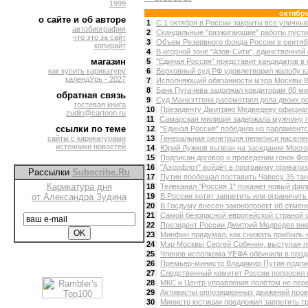
1999
октябр
о сайте и об авторе
1
С 1 октября в России закрыты все уличные
автобиография
2
Скандальные "разжигающие" работы пустил
что это за сайт
3
Объем Резервного фонда России в сентябр
копирайт
4
В игорной зоне "Азов-Сити", единственной
магазин
5
"Единая Россия" представит кандидатов в 
как купить карикатуру
6
Верховный суд РФ удовлетворил жалобу ка
календУрь - 2027
7
Исполняющий обязанности мэра Москвы Вл
8
Банк Пугачева задолжал кредиторам 80 мил
обратная связь
9
Суд Манхэттена рассмотрел дела двоих ро
гостевая книга
10
Президенту Дмитрию Медведеву официаль
zudin@cartoon.ru
11
Самарская милиция задержала мужчину пр
ссылки по теме
12
"Единая Россия" победила на парламентс
сайты с карикатурами
13
Генеральная репетиция переписи населени
источники новостей
14
Юрий Лужков вызван на заседание Мосгор
15
Подписан договор о проведении гонок Фор
16
"Аэрофлот" войдёт в программу приватиз
Рассылки
Subscribe.Ru
17
Путин пообещал поставить Чавесу 35 танко
Карикатура дня
18
Телеканал "Россия 1" покажет новый фил
от Александра Зудина
19
В России хотят запретить или ограничить
20
В Госдуму внесен законопроект об отмене 
21
Самой безопасной европейской страной с 
22
Президент России Дмитрий Медведев внес
23
Минфин придумал, как снижать прибыль к
24
Мэр Москвы Сергей Собянин, выступая п
25
Членов исполкома УЕФА обвинили в прода
26
Премьер-министр Владимир Путин подписа
27
Следственный комитет России попросил с
28
МКС и Центр управления полётом не пере
29
Активисты оппозиционных движений прове
30
Министр юстиции предложил запретить тр