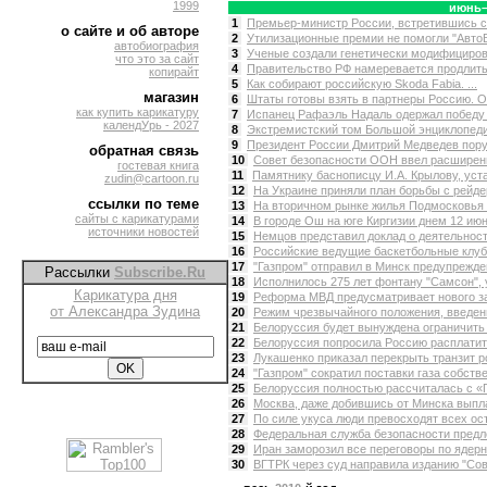
1999
июнь–
1
Премьер-министр России, встретившись с 
о сайте и об авторе
2
Утилизационные премии не помогли "АвтоВ
автобиография
3
Ученые создали генетически модифицирова
что это за сайт
4
Правительство РФ намеревается продлить 
копирайт
5
Как собирают российскую Skoda Fabia. ...
магазин
6
Штаты готовы взять в партнеры Россию. О
как купить карикатуру
7
Испанец Рафаэль Надаль одержал победу 
календУрь - 2027
8
Экстремистский том Большой энциклопедии
9
Президент России Дмитрий Медведев поруч
обратная связь
10
Совет безопасности ООН ввел расширен
гостевая книга
11
Памятнику баснописцу И.А. Крылову, уста
zudin@cartoon.ru
12
На Украине приняли план борьбы с рейдер
ссылки по теме
13
На вторичном рынке жилья Подмосковья в
сайты с карикатурами
14
В городе Ош на юге Киргизии днем 12 июн
источники новостей
15
Немцов представил доклад о деятельности 
16
Российские ведущие баскетбольные клуб
17
"Газпром" отправил в Минск предупрежден
Рассылки
Subscribe.Ru
18
Исполнилось 275 лет фонтану "Самсон", 
Карикатура дня
19
Реформа МВД предусматривает нового зак
от Александра Зудина
20
Режим чрезвычайного положения, введенн
21
Белоруссия будет вынуждена ограничить т
22
Белоруссия попросила Россию расплатитьс
23
Лукашенко приказал перекрыть транзит рос
24
"Газпром" сократил поставки газа собств
25
Белоруссия полностью рассчиталась с «Г
26
Москва, даже добившись от Минска выпла
27
По силе укуса люди превосходят всех ост
28
Федеральная служба безопасности предл
29
Иран заморозил все переговоры по ядерно
30
ВГТРК через суд направила изданию "Сов