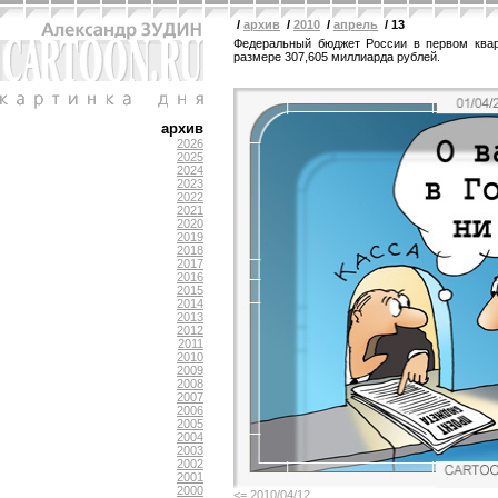
/
архив
/
2010
/
апрель
/ 13
Федеральный бюджет России в первом квар
размере 307,605 миллиарда рублей.
архив
2026
2025
2024
2023
2022
2021
2020
2019
2018
2017
2016
2015
2014
2013
2012
2011
2010
2009
2008
2007
2006
2005
2004
2003
2002
2001
2000
<= 2010/04/12