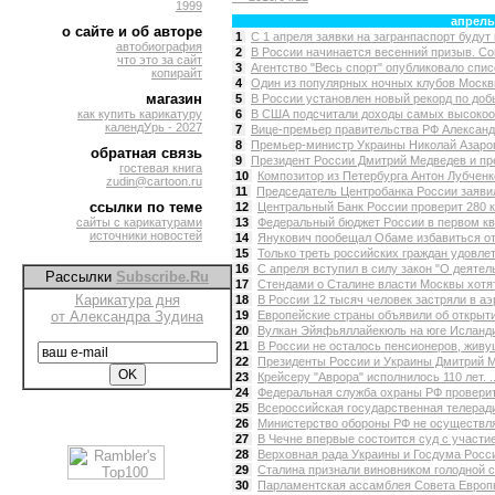
1999
апрель
о сайте и об авторе
1
С 1 апреля заявки на загранпаспорт будут 
автобиография
2
В России начинается весенний призыв. Сог
что это за сайт
3
Агентство "Весь спорт" опубликовало списо
копирайт
4
Один из популярных ночных клубов Москвы
магазин
5
В России установлен новый рекорд по добы
как купить карикатуру
6
В США подсчитали доходы самых высокоо
календУрь - 2027
7
Вице-премьер правительства РФ Александр
8
Премьер-министр Украины Николай Азаров 
обратная связь
9
Президент России Дмитрий Медведев и пр
гостевая книга
10
Композитор из Петербурга Антон Лубчен
zudin@cartoon.ru
11
Председатель Центробанка России заявил
ссылки по теме
12
Центральный Банк России проверит 280 к
сайты с карикатурами
13
Федеральный бюджет России в первом ква
источники новостей
14
Янукович пообещал Обаме избавиться от 
15
Только треть российских граждан удовле
16
С апреля вступил в силу закон "О деятел
Рассылки
Subscribe.Ru
17
Стендами о Сталине власти Москвы хотят
Карикатура дня
18
В России 12 тысяч человек застряли в аэ
от Александра Зудина
19
Европейские страны объявили об открытии
20
Вулкан Эйяфьяллайекюль на юге Исланди
21
В России не осталось пенсионеров, живу
22
Президенты России и Украины Дмитрий Ме
23
Крейсеру "Аврора" исполнилось 110 лет. ..
24
Федеральная служба охраны РФ проверит 
25
Всероссийская государственная телеради
26
Министерство обороны РФ не осуществлял
27
В Чечне впервые состоится суд с участие
28
Верховная рада Украины и Госдума Росс
29
Сталина признали виновником голодной с
30
Парламентская ассамблея Совета Европы