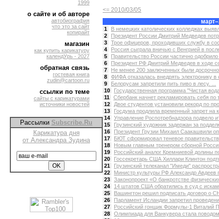
1999
<= 2010/03/05
о сайте и об авторе
автобиография
март–
что это за сайт
1
В немецких католических колледжах выявл
копирайт
2
Президент России Дмитрий Медведев потре
3
Трое офицеров, проходивших службу в сост
магазин
4
Россия сыграла вничью с Венгрией в посл
как купить карикатуру
календУрь - 2027
5
Правительство России частично одобрило п
6
Президент РФ Дмитрий Медведев в ходе с
обратная связь
7
Не менее 200 заключенных были досрочно
гостевая книга
8
ФИФА отказалась внедрять электронику в с
zudin@cartoon.ru
9
Белорусам запретили пить пиво в лесу. ...
10
Государственная программа "Чистая вода"
ссылки по теме
11
Сбербанк начнет рекламировать себя по т
сайты с карикатурами
источники новостей
12
Двое студентов установили рекорд по про
13
Госдума продлила временный запрет на к
14
Управление Роспотребнадзора подвело ито
Рассылки
Subscribe.Ru
15
Грузинский художник задержан за подделк
16
Президент Грузии Михаил Саакашвили опр
Карикатура дня
17
БЮТ сформировал теневое правительство
от Александра Зудина
18
Новым главным тренером сборной России с
19
Российский аналог Кремниевой долины по
20
Госсекретарь США Хиллари Клинтон подтв
21
Грузинский телеканал "Имеди" распростр
22
Министр культуры РФ Александр Авдеев п
23
Законопроект «О банкротстве физических 
24
14 штатов США обратились в суд с искам
25
Вашингтон решил подписать договор о СНВ
26
Парламент Исландии запретил проведение
27
Российский гонщик Формулы-1 Виталий П
28
Олимпиада для Ванкувера стала поводом 