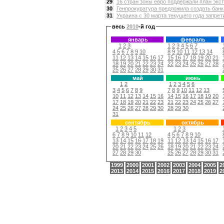
29
16 стран зоны евро поддержали план экс
30
Генпрокуратура предложила создать банк 
31
Украина с 30 марта текущего года запрети
весь
2010
-й год
январь
февраль
1
2
3
1
2
3
4
5
6
7
4
5
6
7
8
9
10
8
9
10
11
12
13
14
11
12
13
14
15
16
17
15
16
17
18
19
20
21
18
19
20
21
22
23
24
22
23
24
25
26
27
28
25
26
27
28
29
30
31
май
июнь
1
2
1
2
3
4
5
6
3
4
5
6
7
8
9
7
8
9
10
11
12
13
10
11
12
13
14
15
16
14
15
16
17
18
19
20
17
18
19
20
21
22
23
21
22
23
24
25
26
27
24
25
26
27
28
29
30
28
29
30
31
сентябрь
октябрь
1
2
3
4
5
1
2
3
6
7
8
9
10
11
12
4
5
6
7
8
9
10
13
14
15
16
17
18
19
11
12
13
14
15
16
17
20
21
22
23
24
25
26
18
19
20
21
22
23
24
27
28
29
30
25
26
27
28
29
30
31
1999
2000
2001
2002
2003
2004
2005
2
2013
2014
2015
2016
2017
2018
2019
2