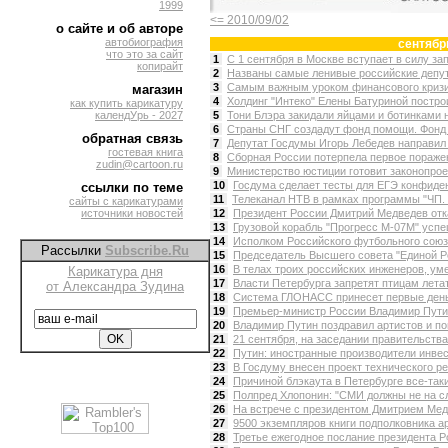
1999
<= 2010/09/02
о сайте и об авторе
автобиография
сентябр
что это за сайт
1
С 1 сентября в Москве вступает в силу зап
копирайт
2
Названы самые ленивые российские депута
3
Самым важным уроком финансового кризис
магазин
4
Холдинг "Интеко" Елены Батуриной постро
как купить карикатуру
календУрь - 2027
5
Тони Блэра закидали яйцами и ботинками н
6
Страны СНГ создадут фонд помощи. Фонд 
обратная связь
7
Депутат Госдумы Игорь Лебедев направил 
гостевая книга
8
Сборная России потерпела первое поражен
zudin@cartoon.ru
9
Министерство юстиции готовит законопрое
10
Госдума сделает тесты для ЕГЭ конфиде
ссылки по теме
11
Телеканал НТВ в рамках программы "ЧП. 
сайты с карикатурами
источники новостей
12
Президент России Дмитрий Медведев отка
13
Грузовой корабль "Прогресс М-07М" успе
14
Исполком Российского футбольного союза
Рассылки
Subscribe.Ru
15
Председатель Высшего совета "Единой Ро
16
В телах троих российских инженеров, уме
Карикатура дня
17
Власти Петербурга запретят птицам летать
от Александра Зудина
18
Система ГЛОНАСС принесет первые деньги 
19
Премьер-министр России Владимир Путин 
20
Владимир Путин поздравил артистов и по
21
21 сентября, на заседании правительства
22
Путин: иностранные производители инвес
23
В Госдуму внесен проект технического рег
24
Причиной блэкаута в Петербурге все-таки 
25
Полпред Хлопонин: "СМИ должны не на сло
26
На встрече с президентом Дмитрием Мед
27
9500 экземпляров книги подполковника 
28
Третье ежегодное послание президента Р