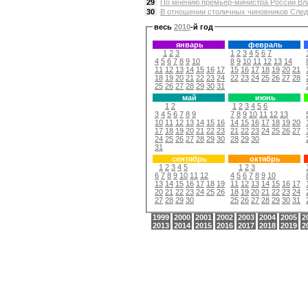
29
По мнению премьер-министра России Вла
30
В отношении столичных чиновников Следс
весь
2010
-й год
январь
февраль
1
2
3
1
2
3
4
5
6
7
4
5
6
7
8
9
10
8
9
10
11
12
13
14
11
12
13
14
15
16
17
15
16
17
18
19
20
21
18
19
20
21
22
23
24
22
23
24
25
26
27
28
25
26
27
28
29
30
31
май
июнь
1
2
1
2
3
4
5
6
3
4
5
6
7
8
9
7
8
9
10
11
12
13
10
11
12
13
14
15
16
14
15
16
17
18
19
20
17
18
19
20
21
22
23
21
22
23
24
25
26
27
24
25
26
27
28
29
30
28
29
30
31
сентябрь
октябрь
1
2
3
4
5
1
2
3
6
7
8
9
10
11
12
4
5
6
7
8
9
10
13
14
15
16
17
18
19
11
12
13
14
15
16
17
20
21
22
23
24
25
26
18
19
20
21
22
23
24
27
28
29
30
25
26
27
28
29
30
31
1999
2000
2001
2002
2003
2004
2005
2
2013
2014
2015
2016
2017
2018
2019
2