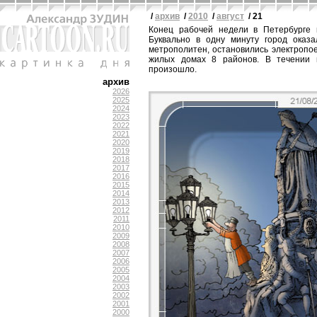
/
архив
/
2010
/
август
/ 21
Конец рабочей недели в Петербурге п
Буквально в одну минуту город оказа
метрополитен, остановились электропое
жилых домах 8 районов. В течении п
произошло.
архив
2026
2025
2024
2023
2022
2021
2020
2019
2018
2017
2016
2015
2014
2013
2012
2011
2010
2009
2008
2007
2006
2005
2004
2003
2002
2001
2000