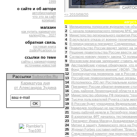
1999
о сайте и об авторе
автобиография
<= 2010/08/20
что это за сайт
копирайт
август
1
Милиционеры попросили журналистов объе
магазин
2
С начала пожароопасного периода МЧС заф
как купить карикатуру
календУрь - 2027
3
Министерство регионального развития Росс
4
В результате отказа от военно-техническог
обратная связь
5
В период кризиса президент Соединенных 
гостевая книга
6
Правительство России введет запрет на экс
zudin@cartoon.ru
7
Решение правительства России ввести запр
8
Согласно новому проекту закона "О полици
ссылки по теме
9
Московским врачам запрещают ставить диаг
сайты с карикатурами
источники новостей
10
Австралийские ученые обнаружили, что д
11
Фонд "Общественное мнение" (ФОМ), "Ле
12
Генпрокуратура проверила, как в России л
Рассылки
Subscribe.Ru
13
Российские правоохранительные органы 
14
Исполнилось 200 лет Ростральным колон
Карикатура дня
15
Президент России обратил внимание стол
от Александра Зудина
16
Семь районов Ленинградской области в во
17
Министерство обороны РФ признало "техн
18
Тысячи пользователей Рунета стали жерт
19
В России будет упразднена Федеральная 
20
Медведев пообещал не растягивать рефор
21
Конец рабочей недели в Петербурге практ
22
В аэропортах ФРГ началось тестирование
23
Президент Ирана Махмуд Ахмадинежад пр
24
Митинг в защиту Химкинского леса на Пу
25
Журнал Forbes составил рейтинг "Власть и
26
Следственный комитет при прокуратуре Р