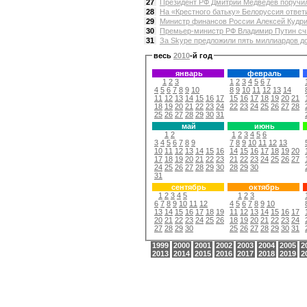
27
Президент РФ Дмитрий Медведев поручил 
28
На «Крестного батьку» Белоруссия ответи
29
Министр финансов России Алексей Кудрин 
30
Премьер-министр РФ Владимир Путин счи
31
За Skype предложили пять миллиардов дол
весь
2010
-й год
январь
февраль
1
2
3
1
2
3
4
5
6
7
4
5
6
7
8
9
10
8
9
10
11
12
13
14
11
12
13
14
15
16
17
15
16
17
18
19
20
21
18
19
20
21
22
23
24
22
23
24
25
26
27
28
25
26
27
28
29
30
31
май
июнь
1
2
1
2
3
4
5
6
3
4
5
6
7
8
9
7
8
9
10
11
12
13
10
11
12
13
14
15
16
14
15
16
17
18
19
20
17
18
19
20
21
22
23
21
22
23
24
25
26
27
24
25
26
27
28
29
30
28
29
30
31
сентябрь
октябрь
1
2
3
4
5
1
2
3
6
7
8
9
10
11
12
4
5
6
7
8
9
10
13
14
15
16
17
18
19
11
12
13
14
15
16
17
20
21
22
23
24
25
26
18
19
20
21
22
23
24
27
28
29
30
25
26
27
28
29
30
31
1999
2000
2001
2002
2003
2004
2005
2
2013
2014
2015
2016
2017
2018
2019
2