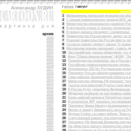
/
архив
/ август
август
1
Милиционеры попросили журналистов объе
2
С начала пожароопасного периода МЧС заф
3
Министерство регионального развития Росс
4
В результате отказа от военно-техническог
5
В период кризиса президент Соединенных 
архив
6
Правительство России введет запрет на экс
2026
7
Решение правительства России ввести запр
2025
8
Согласно новому проекту закона "О полици
2024
2023
9
Московским врачам запрещают ставить диаг
2022
10
Австралийские ученые обнаружили, что д
2021
11
Фонд "Общественное мнение" (ФОМ), "Ле
2020
12
Генпрокуратура проверила, как в России л
2019
13
Российские правоохранительные органы 
2018
14
Исполнилось 200 лет Ростральным колон
2017
2016
15
Президент России обратил внимание стол
2015
16
Семь районов Ленинградской области в во
2014
17
Министерство обороны РФ признало "техн
2013
18
Тысячи пользователей Рунета стали жерт
2012
19
В России будет упразднена Федеральная 
2011
20
Медведев пообещал не растягивать рефор
2010
2009
21
Конец рабочей недели в Петербурге практ
2008
22
В аэропортах ФРГ началось тестирование
2007
23
Президент Ирана Махмуд Ахмадинежад пр
2006
24
Митинг в защиту Химкинского леса на Пу
2005
25
Журнал Forbes составил рейтинг "Власть и
2004
26
Следственный комитет при прокуратуре Р
2003
2002
27
Президент РФ Дмитрий Медведев поручил 
2001
28
На «Крестного батьку» Белоруссия ответи
2000
29
Министр финансов России Алексей Кудрин 