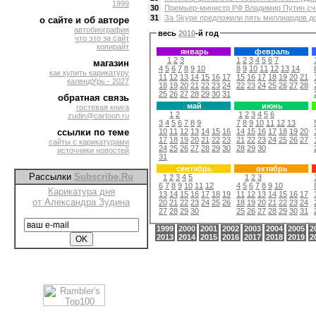
1999
30
Премьер-министр РФ Владимир Путин счи
31
За Skype предложили пять миллиардов дол
о сайте и об авторе
автобиография
весь
2010
-й год
что это за сайт
копирайт
январь
февраль
1
2
3
1
2
3
4
5
6
7
магазин
4
5
6
7
8
9
10
8
9
10
11
12
13
14
как купить карикатуру
11
12
13
14
15
16
17
15
16
17
18
19
20
21
календУрь - 2027
18
19
20
21
22
23
24
22
23
24
25
26
27
28
25
26
27
28
29
30
31
обратная связь
май
июнь
гостевая книга
1
2
1
2
3
4
5
6
zudin@cartoon.ru
3
4
5
6
7
8
9
7
8
9
10
11
12
13
10
11
12
13
14
15
16
14
15
16
17
18
19
20
ссылки по теме
17
18
19
20
21
22
23
21
22
23
24
25
26
27
сайты с карикатурами
24
25
26
27
28
29
30
28
29
30
источники новостей
31
сентябрь
октябрь
Рассылки
Subscribe.Ru
1
2
3
4
5
1
2
3
6
7
8
9
10
11
12
4
5
6
7
8
9
10
Карикатура дня
13
14
15
16
17
18
19
11
12
13
14
15
16
17
от Александра Зудина
20
21
22
23
24
25
26
18
19
20
21
22
23
24
27
28
29
30
25
26
27
28
29
30
31
1999
2000
2001
2002
2003
2004
2005
2
2013
2014
2015
2016
2017
2018
2019
2