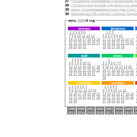
27
Российские предприятия и организации пл
28
Согласно результатам сделанного по зака
29
Цены, устанавливаемые властями Санкт-П
30
Минобороны РФ отрицает наличие докумен
весь
2008
-й год
январь
февраль
1
2
3
4
5
6
1
2
3
7
8
9
10
11
12
13
4
5
6
7
8
9
10
14
15
16
17
18
19
20
11
12
13
14
15
16
17
21
22
23
24
25
26
27
18
19
20
21
22
23
24
28
29
30
31
25
26
27
28
29
май
июнь
1
2
3
4
1
5
6
7
8
9
10
11
2
3
4
5
6
7
8
12
13
14
15
16
17
18
9
10
11
12
13
14
15
19
20
21
22
23
24
25
16
17
18
19
20
21
22
26
27
28
29
30
31
23
24
25
26
27
28
29
30
сентябрь
октябрь
1
2
3
4
5
6
7
1
2
3
4
5
8
9
10
11
12
13
14
6
7
8
9
10
11
12
15
16
17
18
19
20
21
13
14
15
16
17
18
19
22
23
24
25
26
27
28
20
21
22
23
24
25
26
29
30
27
28
29
30
31
1999
2000
2001
2002
2003
2004
2005
2
2013
2014
2015
2016
2017
2018
2019
2