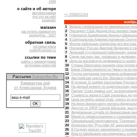
1999
о сайте и об авторе
автобиография
<= 2008/11/24
что это за сайт
копирайт
ноябрь
1
Модель глобализации по-американски пров
магазин
2
Президент США Джордж Буш призвал гражд
как купить карикатуру
календУрь - 2027
3
Губернатор Калифорнии Арнольд Шварцене
4
В Центральном Административном Округе 
обратная связь
5
Многие кабельные операторы юго-востока 
гостевая книга
6
Президент России Дмитрий Медведев в св
zudin@cartoon.ru
7
Донецкий суд разрешил кабельному операт
8
Среди частных лиц, попавших в должники,
ссылки по теме
9
Цена на московскую недвижимость может с
сайты с карикатурами
источники новостей
10
Страны Евросоюза оценили свои потери 
11
Барак Обама прилетел из Чикаго на встре
12
Группа перуанцев предложила избранному
Рассылки
Subscribe.Ru
13
Австрийская газета Der Standard публику
14
В течение 11 ноября Центробанк России п
Карикатура дня
15
На данный момент по издательскому дому
от Александра Зудина
16
Партия "Союз правых сил" на внеочередн
17
Стоимость жизни в США снизилась до уров
18
Цена на нефть марки Urals, одного из ос
19
На фоне финансового кризиса федеральн
20
Депутат от ЛДПР Сергей Абельцев, выступ
21
Федеральная служба по финансовым рын
22
Министр здравоохранения и соцразвития Т
23
Официальный представитель "Газпрома" С
24
Издательство "Руссобит-М" анонсировало
25
В Госдуму внесен законопроект о полном 
26
Власти Швейцарии распорядились конфиск