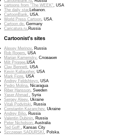
CartoonBank.ru
, Russia
cartoons from "The WEEK"
, USA
The daily star
,Lebanon.
CartoonBank
, USA.
World Press Cartoon
, USA.
Cartoon.de
, Germany
Сaricatura.ru
,Russia
Cartoonist's sites
Alexey Merinov
, Russia
Rob Rogers
, USA
Marian Kamensky
, Словакия
Milt Priggee
,USA
Clay Bennett
, USA
Kevin Kallaugher
, USA
Mark Fiore
, USA
Andrey Feldshteyn
, USA
Pedro Molina
, Nicaragua
Riber Hansson
, Sweden
Yaser Ahmad
, Syria
Sergey Aleev
, Ukraine
Vitali Podvitski
, Russia
Constantin Kazanchev
, Ukraine
Andrey Biljo
, Russia
Valentin Dubinin
, Russia
Peter Nicholson
, Australia
Ted Goff
, Kansas City
Szczepan SADURSKI
, Polska.