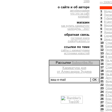
1999
<= 2008/1
о сайте и об авторе
автобиография
1
Модел
что это за сайт
2
Прези
копирайт
3
Губер
4
В Цен
магазин
5
Многи
как купить карикатуру
календУрь - 2027
6
Прези
7
Донец
обратная связь
8
Среди
гостевая книга
9
Цена 
zudin@cartoon.ru
10
Стра
11
Бара
ссылки по теме
12
Груп
сайты с карикатурами
источники новостей
13
Авст
14
В те
15
На д
Рассылки
Subscribe.Ru
16
Парт
17
Стои
Карикатура дня
18
Цена
от Александра Зудина
19
На ф
20
Депу
21
Феде
22
Мини
23
Офиц
24
Изда
25
В Го
26
Влас
27
Росс
28
Согл
29
Цены