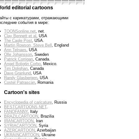
orld editorial cartoons
айты с карикатурами, отражающими
оследние события в мире:
TOONSonline.net
, net.
Clay Bennett et al
, USA
The Cagle Post
, USA.
Martin Rowson, Steve Bell
, England
Ann Telnaes
, USA
Olle Johansson
, Sweden
Patrick Corrigan
, Canada.
Angel Boligбn Corbo
, Mexico.
Tim Dolighan
, Canada
Dave Granlund
, USA
Randy Glasbergen
, USA
Costel Patrascan
, Romania
Cartoon's sites
Encyclopedia of caricature
, Russia
BESTCARTOONS.NET
.
FANOFANNY
, Italy
BRAZILCARTOON
, Brazilia
IRANCARTOON
, Iran
SYRIACARTOON
, Syria
AZERCARTOON
, Azerbaijan
UKRAINCARTOON
, Ukraine