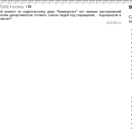
/
2008
/
ноябрь
/ 15
W
й момент по издательскому дому "Коммерсант" нет никаких распоряжений
телям департаментов готовить списки людей под сокращения, - подчеркнули в
С
ерсант".
п
lenizdat.ru