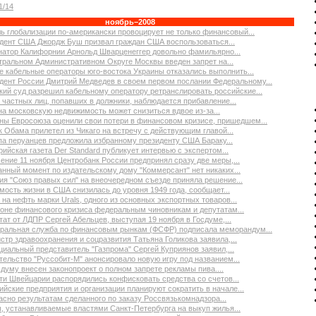
1/14
ноябрь–2008
ь глобализации по-американски провоцирует не только финансовый...
дент США Джордж Буш призвал граждан США воспользоваться...
натор Калифорнии Арнольд Шварценеггер довольно фамильярно...
тральном Административном Округе Москвы введен запрет на...
е кабельные операторы юго-востока Украины отказались выполнить...
дент России Дмитрий Медведев в своем первом послании Федеральному...
кий суд разрешил кабельному оператору ретранслировать российские...
 частных лиц, попавших в должники, наблюдается прибавление...
на московскую недвижимость может снизиться вдвое из-за...
ны Евросоюза оценили свои потери в финансовом кризисе, пришедшем...
к Обама прилетел из Чикаго на встречу с действующим главой...
па перуанцев предложила избранному президенту США Бараку...
рийская газета Der Standard публикует интервью с экспертом...
чение 11 ноября Центробанк России предпринял сразу две меры,...
анный момент по издательскому дому "Коммерсант" нет никаких...
ия "Союз правых сил" на внеочередном съезде приняла решение...
мость жизни в США снизилась до уровня 1949 года, сообщает...
 на нефть марки Urals, одного из основных экспортных товаров...
оне финансового кризиса федеральным чиновникам и депутатам...
тат от ЛДПР Сергей Абельцев, выступая 19 ноября в Госдуме,...
ральная служба по финансовым рынкам (ФСФР) подписала меморандум...
стр здравоохранения и соцразвития Татьяна Голикова заявила,...
иальный представитель "Газпрома" Сергей Куприянов заявил,...
тельство "Руссобит-М" анонсировало новую игру под названием...
сдуму внесен законопроект о полном запрете рекламы пива....
ти Швейцарии распорядились конфисковать средства со счетов...
ийские предприятия и организации планируют сократить в начале...
асно результатам сделанного по заказу Россвязькомнадзора...
, устанавливаемые властями Санкт-Петербурга на выкуп жилья...