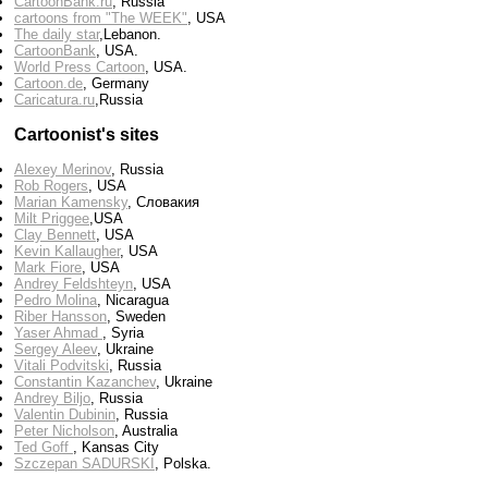
CartoonBank.ru
, Russia
cartoons from "The WEEK"
, USA
The daily star
,Lebanon.
CartoonBank
, USA.
World Press Cartoon
, USA.
Cartoon.de
, Germany
Сaricatura.ru
,Russia
Cartoonist's sites
Alexey Merinov
, Russia
Rob Rogers
, USA
Marian Kamensky
, Словакия
Milt Priggee
,USA
Clay Bennett
, USA
Kevin Kallaugher
, USA
Mark Fiore
, USA
Andrey Feldshteyn
, USA
Pedro Molina
, Nicaragua
Riber Hansson
, Sweden
Yaser Ahmad
, Syria
Sergey Aleev
, Ukraine
Vitali Podvitski
, Russia
Constantin Kazanchev
, Ukraine
Andrey Biljo
, Russia
Valentin Dubinin
, Russia
Peter Nicholson
, Australia
Ted Goff
, Kansas City
Szczepan SADURSKI
, Polska.