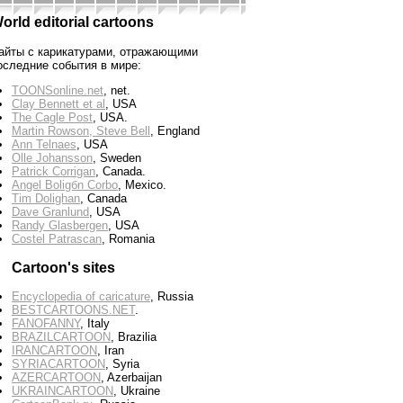
orld editorial cartoons
айты с карикатурами, отражающими
оследние события в мире:
TOONSonline.net
, net.
Clay Bennett et al
, USA
The Cagle Post
, USA.
Martin Rowson, Steve Bell
, England
Ann Telnaes
, USA
Olle Johansson
, Sweden
Patrick Corrigan
, Canada.
Angel Boligбn Corbo
, Mexico.
Tim Dolighan
, Canada
Dave Granlund
, USA
Randy Glasbergen
, USA
Costel Patrascan
, Romania
Cartoon's sites
Encyclopedia of caricature
, Russia
BESTCARTOONS.NET
.
FANOFANNY
, Italy
BRAZILCARTOON
, Brazilia
IRANCARTOON
, Iran
SYRIACARTOON
, Syria
AZERCARTOON
, Azerbaijan
UKRAINCARTOON
, Ukraine