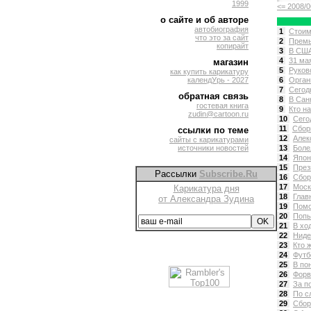
1999
<= 2008/0
о сайте и об авторе
автобиография
1
Стоим
что это за сайт
2
Премь
копирайт
3
В США
4
31 ма
магазин
5
Руков
как купить карикатуру
календУрь - 2027
6
Орган
7
Сегод
обратная связь
8
В Сан
гостевая книга
9
Кто на
zudin@cartoon.ru
10
Сего
11
Сбор
ссылки по теме
12
Алек
сайты с карикатурами
источники новостей
13
Боле
14
Япон
15
През
Рассылки
Subscribe.Ru
16
Сбор
17
Моск
Карикатура дня
18
Глав
от Александра Зудина
19
Помо
20
Попы
21
В хо
22
Ниде
23
Кто 
24
Футб
25
В по
26
Форв
27
За п
28
По с
29
Сбор