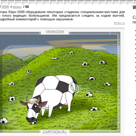
/
2008
/
июнь
/ 06
W
торы Евро-2008 оборудовали некоторые стадионы специальными местами для
 плохо видящих болельщиков. Им предлагается следить за ходом матчей,
С
одробный комментарий с помощью наушников.
п
lenta.ru