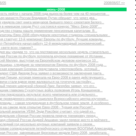
6/05
2008/06/07 =>
июнь–2008
ость нефти с начала 2008 года выросла более чем на 40 процентов....
ер-министр России Владимир Путин обещает, что через два...
 увидела свет книга мемуаров бывшего пресс-секретаря Белого...
я в немецком городе Руст состоялся конкурс "Мисс Евро-2008"....
одство страны нашло применение пенсионным капиталам. В...
изаторы Евро-2008 оборудовали некоторые стадионы специальными...
ня стартует 13-й чемпионат Европы по футболу. Лучшие команды...
кт-Петербурге начал работу 12-й международный экономический...
 свете всех главнее? ...
дня мы увидим то, что на протяжении нескольких недель старательно...
ная России по футболу потерпела крупное поражение от Испании...
сей Миллер, выступая на Европейском деловом конгрессе 10...
льщицы, следящие за чемпионатом Европы по футболу 2008 года,...
ская компания Genepax представила электромобиль, который...
идент США Джордж Буш заявил о возможности заключения пакта...
ная Греции, которая приехала на Евро-2008 в ранге действующего...
вичи стали вдвое реже жаловаться на точечную застройку....
ный тренер шведской сборной Ларс Лагербек заявил, что его...
щник главкома Сухопутных войск полковник Игорь Конашенков...
тки предсказать результат всего чемпионата или отдельного...
де проведенного опроса социологи Всероссийского центра изучения...
рланды – самая плодородная в футбольном плане земля. А особенно...
же на самом деле открытие Евро-2008 - Турция или Россия?...
ольной аналитик УЕФА Энди Роксберг считает, что одной из...
недельник сборная России провела первую тренировку перед...
ард сборной России Андрей Аршавин занял первое место в рейтинге...
оследний год несколько крупных компаний заявили о своем...
ловам сопредседателя петербургского отделения ВООПИиК Александра...
ная России, завоевавшая бронзовые медали Евро-2008, заработала...