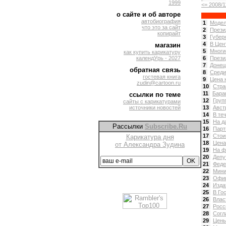
1999
<= 2008/1
о сайте и об авторе
автобиография
1
Модел
что это за сайт
2
Прези
копирайт
3
Губер
4
В Цен
магазин
5
Многи
как купить карикатуру
календУрь - 2027
6
Прези
7
Донец
обратная связь
8
Среди
гостевая книга
9
Цена 
zudin@cartoon.ru
10
Стра
11
Бара
ссылки по теме
12
Груп
сайты с карикатурами
источники новостей
13
Авст
14
В те
15
На д
Рассылки
Subscribe.Ru
16
Парт
17
Стои
Карикатура дня
18
Цена
от Александра Зудина
19
На ф
20
Депу
21
Феде
22
Мини
23
Офиц
24
Изда
25
В Го
26
Влас
27
Росс
28
Согл
29
Цены