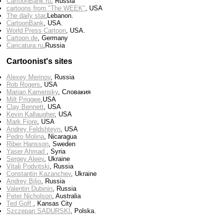
CartoonBank.ru
, Russia
cartoons from "The WEEK"
, USA
The daily star
,Lebanon.
CartoonBank
, USA.
World Press Cartoon
, USA.
Cartoon.de
, Germany
Сaricatura.ru
,Russia
Cartoonist's sites
Alexey Merinov
, Russia
Rob Rogers
, USA
Marian Kamensky
, Словакия
Milt Priggee
,USA
Clay Bennett
, USA
Kevin Kallaugher
, USA
Mark Fiore
, USA
Andrey Feldshteyn
, USA
Pedro Molina
, Nicaragua
Riber Hansson
, Sweden
Yaser Ahmad
, Syria
Sergey Aleev
, Ukraine
Vitali Podvitski
, Russia
Constantin Kazanchev
, Ukraine
Andrey Biljo
, Russia
Valentin Dubinin
, Russia
Peter Nicholson
, Australia
Ted Goff
, Kansas City
Szczepan SADURSKI
, Polska.