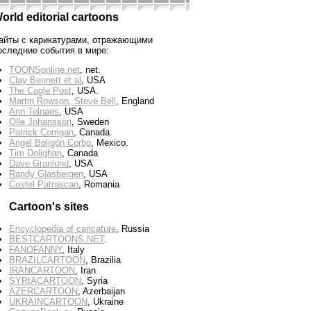
orld editorial cartoons
айты с карикатурами, отражающими
оследние события в мире:
TOONSonline.net
, net.
Clay Bennett et al
, USA
The Cagle Post
, USA.
Martin Rowson, Steve Bell
, England
Ann Telnaes
, USA
Olle Johansson
, Sweden
Patrick Corrigan
, Canada.
Angel Boligбn Corbo
, Mexico.
Tim Dolighan
, Canada
Dave Granlund
, USA
Randy Glasbergen
, USA
Costel Patrascan
, Romania
Cartoon's sites
Encyclopedia of caricature
, Russia
BESTCARTOONS.NET
.
FANOFANNY
, Italy
BRAZILCARTOON
, Brazilia
IRANCARTOON
, Iran
SYRIACARTOON
, Syria
AZERCARTOON
, Azerbaijan
UKRAINCARTOON
, Ukraine