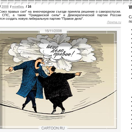
/
2008
/
ноябрь
/ 16
W
Союз правых сил" на внеочередном съезде приняла решение о самороспуске.
 СПС, а также "Гражданской силы" и Демократической партии России
С
тся создать новую либеральную партию "Правое дело".
п
Лента.ru