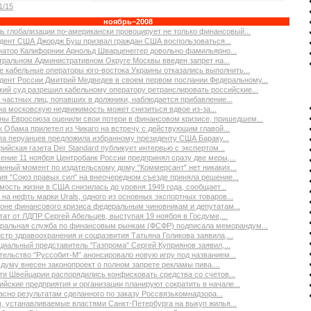
1/15
ноябрь–2008
ь глобализации по-американски провоцирует не только финансовый...
дент США Джордж Буш призвал граждан США воспользоваться...
натор Калифорнии Арнольд Шварценеггер довольно фамильярно...
тральном Административном Округе Москвы введен запрет на...
е кабельные операторы юго-востока Украины отказались выполнить...
дент России Дмитрий Медведев в своем первом послании Федеральному...
кий суд разрешил кабельному оператору ретранслировать российские...
 частных лиц, попавших в должники, наблюдается прибавление...
на московскую недвижимость может снизиться вдвое из-за...
ны Евросоюза оценили свои потери в финансовом кризисе, пришедшем...
к Обама прилетел из Чикаго на встречу с действующим главой...
па перуанцев предложила избранному президенту США Бараку...
рийская газета Der Standard публикует интервью с экспертом...
чение 11 ноября Центробанк России предпринял сразу две меры,...
анный момент по издательскому дому "Коммерсант" нет никаких...
ия "Союз правых сил" на внеочередном съезде приняла решение...
мость жизни в США снизилась до уровня 1949 года, сообщает...
 на нефть марки Urals, одного из основных экспортных товаров...
оне финансового кризиса федеральным чиновникам и депутатам...
тат от ЛДПР Сергей Абельцев, выступая 19 ноября в Госдуме,...
ральная служба по финансовым рынкам (ФСФР) подписала меморандум...
стр здравоохранения и соцразвития Татьяна Голикова заявила,...
иальный представитель "Газпрома" Сергей Куприянов заявил,...
тельство "Руссобит-М" анонсировало новую игру под названием...
сдуму внесен законопроект о полном запрете рекламы пива....
ти Швейцарии распорядились конфисковать средства со счетов...
ийские предприятия и организации планируют сократить в начале...
асно результатам сделанного по заказу Россвязькомнадзора...
, устанавливаемые властями Санкт-Петербурга на выкуп жилья...