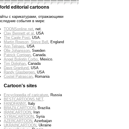
orld editorial cartoons
айты с карикатурами, отражающими
оследние события в мире:
TOONSonline.net
, net.
Clay Bennett et al
, USA
The Cagle Post
, USA.
Martin Rowson, Steve Bell
, England
Ann Telnaes
, USA
Olle Johansson
, Sweden
Patrick Corrigan
, Canada.
Angel Boligбn Corbo
, Mexico.
Tim Dolighan
, Canada
Dave Granlund
, USA
Randy Glasbergen
, USA
Costel Patrascan
, Romania
Cartoon's sites
Encyclopedia of caricature
, Russia
BESTCARTOONS.NET
.
FANOFANNY
, Italy
BRAZILCARTOON
, Brazilia
IRANCARTOON
, Iran
SYRIACARTOON
, Syria
AZERCARTOON
, Azerbaijan
UKRAINCARTOON
, Ukraine