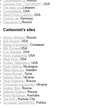
CartoonBank.ru
, Russia
cartoons from "The WEEK"
, USA
The daily star
,Lebanon.
CartoonBank
, USA.
World Press Cartoon
, USA.
Cartoon.de
, Germany
Сaricatura.ru
,Russia
Cartoonist's sites
Alexey Merinov
, Russia
Rob Rogers
, USA
Marian Kamensky
, Словакия
Milt Priggee
,USA
Clay Bennett
, USA
Kevin Kallaugher
, USA
Mark Fiore
, USA
Andrey Feldshteyn
, USA
Pedro Molina
, Nicaragua
Riber Hansson
, Sweden
Yaser Ahmad
, Syria
Sergey Aleev
, Ukraine
Vitali Podvitski
, Russia
Constantin Kazanchev
, Ukraine
Andrey Biljo
, Russia
Valentin Dubinin
, Russia
Peter Nicholson
, Australia
Ted Goff
, Kansas City
Szczepan SADURSKI
, Polska.