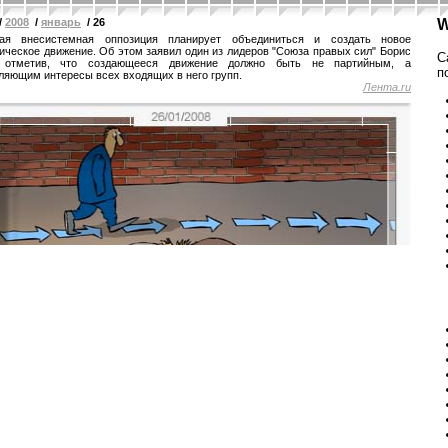
/
2008
/
январь
/ 26
W
кая внесистемная оппозиция планирует объединиться и создать новое
ическое движение. Об этом заявил один из лидеров "Союза правых сил" Борис
С
 отметив, что создающееся движение должно быть не партийным, а
п
ляющим интересы всех входящих в него групп.
Лента.ru