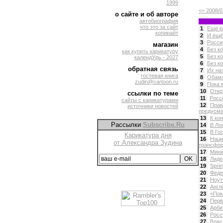
1999
<= 2008/0
о сайте и об авторе
автобиография
что это за сайт
1
Ещё р
копирайт
2
И ещё 
3
Росси
магазин
4
Без ко
как купить карикатуру
5
Без ко
календУрь - 2027
6
Без ко
обратная связь
7
Их на
гостевая книга
8
Обама
zudin@cartoon.ru
9
Пока 
10
Откр
ссылки по теме
11
Росс
сайты с карикатурами
12
Прав
источники новостей
предусма
13
К ко
Рассылки
Subscribe.Ru
14
В Ло
15
В Го
Карикатура дня
16
Наци
от Александра Зудина
трансфор
17
Мини
18
Лиде
19
Sprin
20
Феде
21
Ноут
22
Англ
23
«Пок
24
Перв
25
Арби
26
Росс
27
Влас