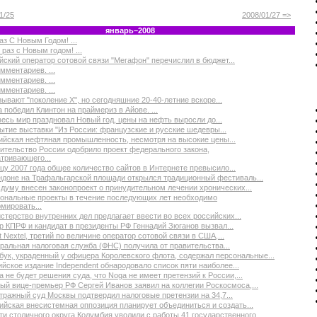
1/25
2008/01/27 =>
январь–2008
аз С Новым Годом! ...
раз с Новым годом! ...
йский оператор сотовой связи "Мегафон" перечислил в бюджет...
мментариев. ...
мментариев. ...
мментариев. ...
зывают "поколение Х", но сегодняшние 20-40-летние вскоре...
 победил Клинтон на праймериз в Айове. ...
весь мир праздновал Новый год, цены на нефть выросли до...
ытие выставки "Из России: французские и русские шедевры...
ийская нефтяная промышленность, несмотря на высокие цены...
ительство России одобрило проект федерального закона,
тривающего...
нцу 2007 года общее количество сайтов в Интернете превысило...
ндоне на Трафальгарской площади открылся традиционный фестиваль...
сдуму внесен законопроект о принудительном лечении хронических...
ональные проекты в течение последующих лет необходимо
мировать...
стерство внутренних дел предлагает ввести во всех российских...
р КПРФ и кандидат в президенты РФ Геннадий Зюганов вызвал...
t Nextel, третий по величине оператор сотовой связи в США,...
ральная налоговая служба (ФНС) получила от правительства...
бук, украденный у офицера Королевского флота, содержал персональные...
ийское издание Independent обнародовало список пяти наиболее...
а не будет решения суда, что Noga не имеет претензий к России,...
ый вице-премьер РФ Сергей Иванов заявил на коллегии Роскосмоса,...
тражный суд Москвы подтвердил налоговые претензии на 34,7...
ийская внесистемная оппозиция планирует объединиться и создать...
ти столичного округа Колумбия уволили с работы 41 государственного...