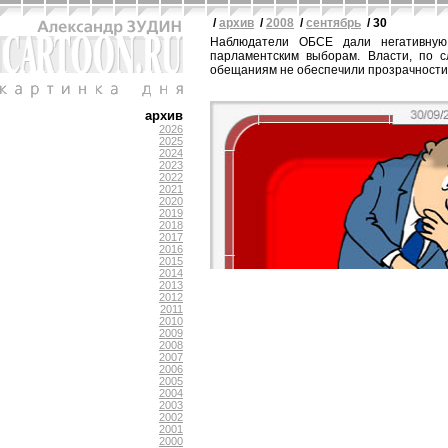
/
архив
/
2008
/
сентябрь
/ 30
Наблюдатели ОБСЕ дали негативную
парламентским выборам. Власти, по с
обещаниям не обеспечили прозрачности
архив
2026
2025
2024
2023
2022
2021
2020
2019
2018
2017
2016
2015
2014
2013
2012
2011
2010
2009
2008
2007
2006
2005
2004
2003
2002
2001
2000