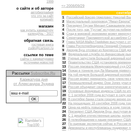
1999
<= 2008/09/29
о сайте и об авторе
автобиография
сентябр
что это за сайт
1
Российский боксер-тяжеловес Николай Вал
копирайт
2
Магистральный газопровод "Ямал-Европа",
3
Президент Грузии Михаил Саакашвили пров
магазин
4
После того, как "Густав" вступил на побер
как купить карикатуру
календУрь - 2027
5
Спад в мировой экономике может ввергнуть
6
Секретариат Парламентской ассамблеи Со
обратная связь
7
Глава NASA Майкл Гриффин выступил с отч
гостевая книга
8
Глава Роспотребнадзора Геннадий Онищенк
zudin@cartoon.ru
9
Джордж Буш отозвал из Конгресса США дог
10
Федеральная служба по финансовым рынк
ссылки по теме
11
Ученые запустили Большой адронный колл
сайты с карикатурами
источники новостей
12
Правительство США установило временну
13
Россия призвала Международный суд ООН 
14
Пожар в тоннеле под Ла-Маншем привел к
Рассылки
Subscribe.Ru
15
На той неделе Большой адронный коллайде
16
Россия может прекратить свое членство в
Карикатура дня
17
Промышленный индекс Dow Jones упал на 
от Александра Зудина
18
Россия объединит свои энергетические и
19
Основные фондовые индексы США по итог
20
С 1 октября 2008 года вступает в силу н
21
В сентябре банки стали гораздо менее охо
22
На прошедших 18 сентября 2008 года тор
23
Цена на нефть повысилась в ходе торгов
24
Президент США Джордж Буш, выступая во 
25
С 1 декабря отечественные школы, колле
26
В телеобращении к нации президент США 
27
По оценкам экспертов сейчас в России п
28
Демократы и республиканцы поддержат пл