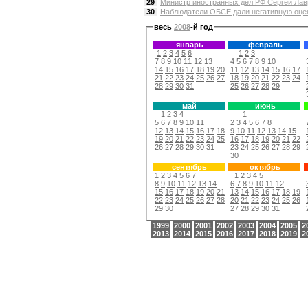
29
Министр иностранных дел РФ Сергей Лавр
30
Наблюдатели ОБСЕ дали негативную оцен
весь
2008
-й год
январь
февраль
1
2
3
4
5
6
1
2
3
7
8
9
10
11
12
13
4
5
6
7
8
9
10
14
15
16
17
18
19
20
11
12
13
14
15
16
17
21
22
23
24
25
26
27
18
19
20
21
22
23
24
28
29
30
31
25
26
27
28
29
май
июнь
1
2
3
4
1
5
6
7
8
9
10
11
2
3
4
5
6
7
8
12
13
14
15
16
17
18
9
10
11
12
13
14
15
19
20
21
22
23
24
25
16
17
18
19
20
21
22
26
27
28
29
30
31
23
24
25
26
27
28
29
30
сентябрь
октябрь
1
2
3
4
5
6
7
1
2
3
4
5
8
9
10
11
12
13
14
6
7
8
9
10
11
12
15
16
17
18
19
20
21
13
14
15
16
17
18
19
22
23
24
25
26
27
28
20
21
22
23
24
25
26
29
30
27
28
29
30
31
1999
2000
2001
2002
2003
2004
2005
2
2013
2014
2015
2016
2017
2018
2019
2