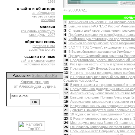
1999
о сайте и об авторе
<= 2008/07/21
автобиография
что это за сайт
июль–
копирайт
1
Техническая комиссия УЕФА назвала соста
2
Бывший глава РАО "ЕЭС России" Анатолий
магазин
3
С первых дней своего правления президен
как купить карикатуру
календУрь - 2027
4
Проблема сохранения петербургского архит
5
Убийственную статистику по продуктам пит
обратная связь
6
Чемпион по поеданию хот-догов американе
гостевая книга
7
ЗАО "ГТ ТЭЦ Энерго", входящему в группу
zudin@cartoon.ru
8
В Великобритании завершился Уимблдон - 
9
Президент Олимпийского комитета России 
ссылки по теме
10
Представители Русской православной Цер
сайты с карикатурами
источники новостей
11
Рост цен на нефть, сталь и другие товары 
12
Президент США Джордж Буш подписал в че
13
Интернет-проект по определению наибол
Рассылки
Subscribe.Ru
14
В Париже открылся первый саммит Сред
Средиземноморский...
Карикатура дня
15
В целях защиты интересов жителей столи
от Александра Зудина
16
Президент США Джордж Буш отменил издан
17
Американскому новостному агентству AB
18
Бывший президент Польши Александр Ква
19
Американцев заподозрили в сокрытии от н
20
Нездоровая экономика порождает нездоро
21
Депутаты Законодательного собрания Сан
22
10 лодок с активистами движения "Братст
23
В России снизилось производство пива. З
24
Мосгордума приняла Закон «О транспортн
25
Основатель корпорации Microsoft Билл Ге
26
Премьер-министр Владимир Путин на зас