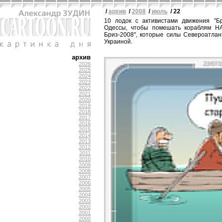
/
архив
/
2008
/
июль
/ 22
10 лодок с активистами движения "Б
Одессы, чтобы помешать кораблям НА
Бриз-2008", которые силы Североатлан
Украиной.
архив
2026
2025
2024
2023
2022
2021
2020
2019
2018
2017
2016
2015
2014
2013
2012
2011
2010
2009
2008
2007
2006
2005
2004
2003
2002
2001
2000