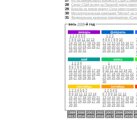
27
Из-за финансового кризиса в США ставки
28
Сенат США вслед за Палатой представите
29
Борьба за земли вокруг Сочи ожесточает
30
Металлургическая компания "Мечел" не п
31
Федеральное казенное предприятие «Сою
весь
2008
-й год
январь
февраль
1
2
3
4
5
6
1
2
3
7
8
9
10
11
12
13
4
5
6
7
8
9
10
14
15
16
17
18
19
20
11
12
13
14
15
16
17
21
22
23
24
25
26
27
18
19
20
21
22
23
24
28
29
30
31
25
26
27
28
29
май
июнь
1
2
3
4
1
5
6
7
8
9
10
11
2
3
4
5
6
7
8
12
13
14
15
16
17
18
9
10
11
12
13
14
15
19
20
21
22
23
24
25
16
17
18
19
20
21
22
26
27
28
29
30
31
23
24
25
26
27
28
29
30
сентябрь
октябрь
1
2
3
4
5
6
7
1
2
3
4
5
8
9
10
11
12
13
14
6
7
8
9
10
11
12
15
16
17
18
19
20
21
13
14
15
16
17
18
19
22
23
24
25
26
27
28
20
21
22
23
24
25
26
29
30
27
28
29
30
31
1999
2000
2001
2002
2003
2004
2005
2
2013
2014
2015
2016
2017
2018
2019
2