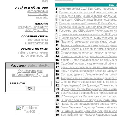
1999
май–
о сайте и об авторе
1
Министр войны США Пит Хегсет передает п
автобиография
2
Провал агрессии против Ирана поставил то
что это за сайт
3
Президент США Дональд Трамп уведомил К
копирайт
4
Президент США Дональд Трамп неоднократн
магазин
5
Премьер-министр Словакии Роберт Фицо от
как купить карикатуру
6
Вооруженные силы США не планируют нару
календУрь - 2027
7
Госсекретарь США Марко Рубио заявил, чт
8
Трамп сломал механизм работы НАТО даже
обратная связь
9
С Днем Победы, друзья! Пусть этот день б
гостевая книга
10
Партия Стармера потерпела катастрофич
zudin@cartoon.ru
11
Трамп ослаб не потому, что утратил умен
ссылки по теме
12
Стали известны ключевые темы переговор
сайты с карикатурами
13
Специализированная антикоррупционная 
источники новостей
14
Заместитель председателя Совета безопа
15
Утром 14 мая суд арестовал на два месяц
16
Судебный процесс над экс-главой офиса 
Рассылки
Subscribe.Ru
17
Трамп после возвращения из Китая отправ
Карикатура дня
18
Трамп недооценил риски блокады Ормузск
от Александра Зудина
19
Согласно данным Американской автомоби
20
Америка станет главной темой для перего
21
С конца марта украинские дроны не раз з
22
У президента США Дональда Трампа есть 
23
Президент России Владимир Путин считае
24
Закачка газа в европейские подземные х
25
У Белого дома в Вашингтоне произошла ст
26
В Европе больше не могут скрывать, что 
27
Папа Лев XIV предупредил о рисках искус
28
Глава Украины Владимир Зеленский все ч
29
В Латвии начали установку защитных соо
30
Военный эксперт Михаил Ходаренок нашё