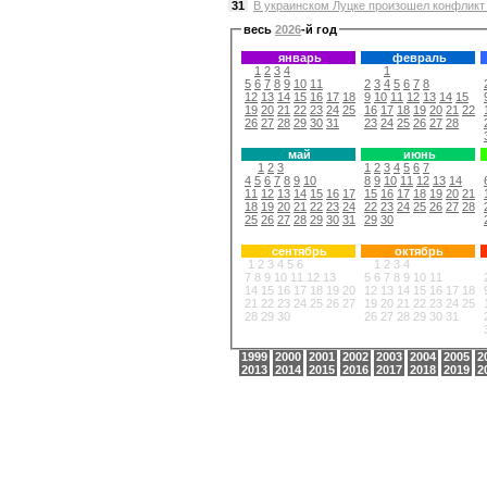
31
В украинском Луцке произошел конфликт 
весь
2026
-й год
январь
февраль
1
2
3
4
1
5
6
7
8
9
10
11
2
3
4
5
6
7
8
12
13
14
15
16
17
18
9
10
11
12
13
14
15
19
20
21
22
23
24
25
16
17
18
19
20
21
22
26
27
28
29
30
31
23
24
25
26
27
28
май
июнь
1
2
3
1
2
3
4
5
6
7
4
5
6
7
8
9
10
8
9
10
11
12
13
14
11
12
13
14
15
16
17
15
16
17
18
19
20
21
18
19
20
21
22
23
24
22
23
24
25
26
27
28
25
26
27
28
29
30
31
29
30
сентябрь
октябрь
1
2
3
4
5
6
1
2
3
4
7
8
9
10
11
12
13
5
6
7
8
9
10
11
14
15
16
17
18
19
20
12
13
14
15
16
17
18
21
22
23
24
25
26
27
19
20
21
22
23
24
25
28
29
30
26
27
28
29
30
31
1999
2000
2001
2002
2003
2004
2005
2
2013
2014
2015
2016
2017
2018
2019
2