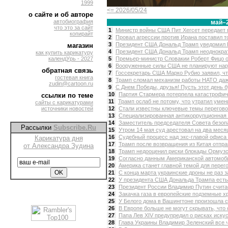
1999
<= 2026/05/24
о сайте и об авторе
автобиография
май–
что это за сайт
1
Министр войны США Пит Хегсет передает п
копирайт
2
Провал агрессии против Ирана поставил то
3
Президент США Дональд Трамп уведомил К
магазин
4
Президент США Дональд Трамп неоднократн
как купить карикатуру
календУрь - 2027
5
Премьер-министр Словакии Роберт Фицо от
6
Вооруженные силы США не планируют нару
обратная связь
7
Госсекретарь США Марко Рубио заявил, чт
гостевая книга
8
Трамп сломал механизм работы НАТО даже
zudin@cartoon.ru
9
С Днем Победы, друзья! Пусть этот день б
10
Партия Стармера потерпела катастрофич
ссылки по теме
11
Трамп ослаб не потому, что утратил умен
сайты с карикатурами
источники новостей
12
Стали известны ключевые темы переговор
13
Специализированная антикоррупционная 
14
Заместитель председателя Совета безопа
Рассылки
Subscribe.Ru
15
Утром 14 мая суд арестовал на два месяц
16
Судебный процесс над экс-главой офиса 
Карикатура дня
17
Трамп после возвращения из Китая отправ
от Александра Зудина
18
Трамп недооценил риски блокады Ормузск
19
Согласно данным Американской автомоби
20
Америка станет главной темой для перего
21
С конца марта украинские дроны не раз з
22
У президента США Дональда Трампа есть 
23
Президент России Владимир Путин считае
24
Закачка газа в европейские подземные х
25
У Белого дома в Вашингтоне произошла ст
26
В Европе больше не могут скрывать, что 
27
Папа Лев XIV предупредил о рисках искус
28
Глава Украины Владимир Зеленский все ч