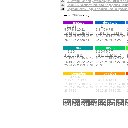
29
В Латвии начали установку защитных соо
30
Военный эксперт Михаил Ходаренок нашё
31
В украинском Луцке произошел конфликт 
весь
2026
-й год
январь
февраль
1
2
3
4
1
5
6
7
8
9
10
11
2
3
4
5
6
7
8
12
13
14
15
16
17
18
9
10
11
12
13
14
15
19
20
21
22
23
24
25
16
17
18
19
20
21
22
26
27
28
29
30
31
23
24
25
26
27
28
май
июнь
1
2
3
1
2
3
4
5
6
7
4
5
6
7
8
9
10
8
9
10
11
12
13
14
11
12
13
14
15
16
17
15
16
17
18
19
20
21
18
19
20
21
22
23
24
22
23
24
25
26
27
28
25
26
27
28
29
30
31
29
30
сентябрь
октябрь
1
2
3
4
5
6
1
2
3
4
7
8
9
10
11
12
13
5
6
7
8
9
10
11
14
15
16
17
18
19
20
12
13
14
15
16
17
18
21
22
23
24
25
26
27
19
20
21
22
23
24
25
28
29
30
26
27
28
29
30
31
1999
2000
2001
2002
2003
2004
2005
2
2013
2014
2015
2016
2017
2018
2019
2