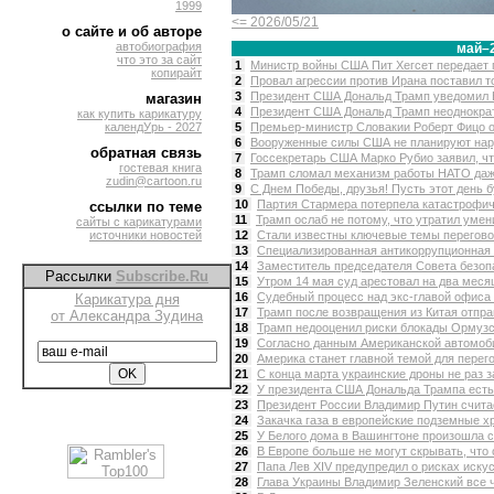
1999
<= 2026/05/21
о сайте и об авторе
автобиография
май–
что это за сайт
1
Министр войны США Пит Хегсет передает п
копирайт
2
Провал агрессии против Ирана поставил то
3
Президент США Дональд Трамп уведомил К
магазин
4
Президент США Дональд Трамп неоднократн
как купить карикатуру
календУрь - 2027
5
Премьер-министр Словакии Роберт Фицо от
6
Вооруженные силы США не планируют нару
обратная связь
7
Госсекретарь США Марко Рубио заявил, чт
гостевая книга
8
Трамп сломал механизм работы НАТО даже
zudin@cartoon.ru
9
С Днем Победы, друзья! Пусть этот день б
10
Партия Стармера потерпела катастрофич
ссылки по теме
11
Трамп ослаб не потому, что утратил умен
сайты с карикатурами
источники новостей
12
Стали известны ключевые темы переговор
13
Специализированная антикоррупционная 
14
Заместитель председателя Совета безопа
Рассылки
Subscribe.Ru
15
Утром 14 мая суд арестовал на два месяц
16
Судебный процесс над экс-главой офиса 
Карикатура дня
17
Трамп после возвращения из Китая отправ
от Александра Зудина
18
Трамп недооценил риски блокады Ормузск
19
Согласно данным Американской автомоби
20
Америка станет главной темой для перего
21
С конца марта украинские дроны не раз з
22
У президента США Дональда Трампа есть 
23
Президент России Владимир Путин считае
24
Закачка газа в европейские подземные х
25
У Белого дома в Вашингтоне произошла ст
26
В Европе больше не могут скрывать, что 
27
Папа Лев XIV предупредил о рисках искус
28
Глава Украины Владимир Зеленский все ч