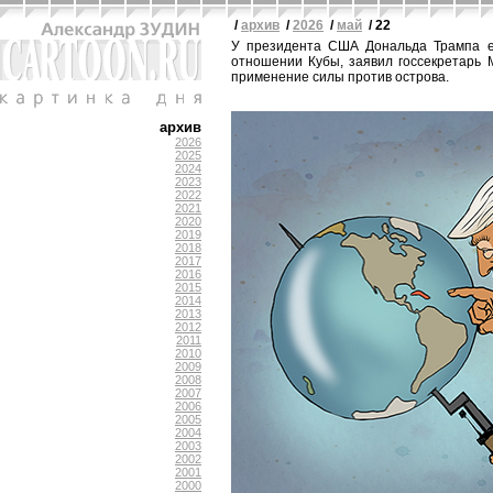
/
архив
/
2026
/
май
/ 22
У президента США Дональда Трампа е
отношении Кубы, заявил госсекретарь 
применение силы против острова.
архив
2026
2025
2024
2023
2022
2021
2020
2019
2018
2017
2016
2015
2014
2013
2012
2011
2010
2009
2008
2007
2006
2005
2004
2003
2002
2001
2000