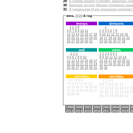
29
В Латвии начали установку защитных соо
30
Военный эксперт Михаил Ходаренок нашё
31
В украинском Луцке произошел конфликт 
весь
2026
-й год
январь
февраль
1
2
3
4
1
5
6
7
8
9
10
11
2
3
4
5
6
7
8
12
13
14
15
16
17
18
9
10
11
12
13
14
15
19
20
21
22
23
24
25
16
17
18
19
20
21
22
26
27
28
29
30
31
23
24
25
26
27
28
май
июнь
1
2
3
1
2
3
4
5
6
7
4
5
6
7
8
9
10
8
9
10
11
12
13
14
11
12
13
14
15
16
17
15
16
17
18
19
20
21
18
19
20
21
22
23
24
22
23
24
25
26
27
28
25
26
27
28
29
30
31
29
30
сентябрь
октябрь
1
2
3
4
5
6
1
2
3
4
7
8
9
10
11
12
13
5
6
7
8
9
10
11
14
15
16
17
18
19
20
12
13
14
15
16
17
1
21
22
23
24
25
26
27
19
20
21
22
23
24
2
28
29
30
26
27
28
29
30
31
1999
2000
2001
2002
2003
2004
2005
2
2013
2014
2015
2016
2017
2018
2019
2