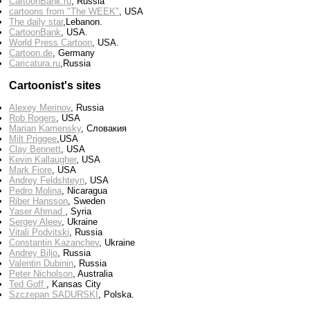
CartoonBank.ru
, Russia
cartoons from "The WEEK"
, USA
The daily star
,Lebanon.
CartoonBank
, USA.
World Press Cartoon
, USA.
Cartoon.de
, Germany
Сaricatura.ru
,Russia
Cartoonist's sites
Alexey Merinov
, Russia
Rob Rogers
, USA
Marian Kamensky
, Словакия
Milt Priggee
,USA
Clay Bennett
, USA
Kevin Kallaugher
, USA
Mark Fiore
, USA
Andrey Feldshteyn
, USA
Pedro Molina
, Nicaragua
Riber Hansson
, Sweden
Yaser Ahmad
, Syria
Sergey Aleev
, Ukraine
Vitali Podvitski
, Russia
Constantin Kazanchev
, Ukraine
Andrey Biljo
, Russia
Valentin Dubinin
, Russia
Peter Nicholson
, Australia
Ted Goff
, Kansas City
Szczepan SADURSKI
, Polska.