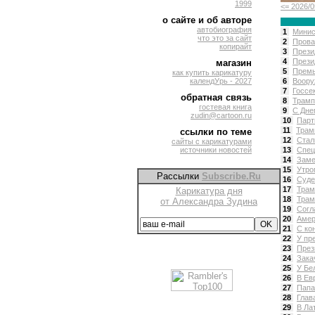
1999
<= 2026/0
о сайте и об авторе
автобиография
1
Минис
что это за сайт
2
Прова
копирайт
3
Прези
4
Прези
магазин
5
Премь
как купить карикатуру
календУрь - 2027
6
Воору
7
Госсе
обратная связь
8
Трамп
гостевая книга
9
С Дне
zudin@cartoon.ru
10
Парт
11
Трам
ссылки по теме
12
Стал
сайты с карикатурами
источники новостей
13
Спец
14
Заме
15
Утро
Рассылки
Subscribe.Ru
16
Суде
17
Трам
Карикатура дня
18
Трам
от Александра Зудина
19
Согл
20
Амер
21
С ко
22
У пр
23
През
24
Зака
25
У Бе
26
В Ев
27
Папа
28
Глав
29
В Ла