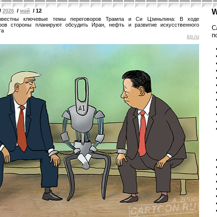
/
2026
/
май
/ 12
W
звестны ключевые темы переговоров Трампа и Си Цзиньпина: В ходе
ров стороны планируют обсудить Иран, нефть и развитие искусственного
С
та
п
kp.ru