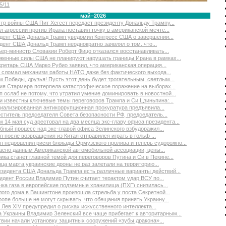
5/11
май–2026
тр войны США Пит Хегсет передает президенту Дональду Трампу...
л агрессии против Ирана поставил точку в американской мечте...
дент США Дональд Трамп уведомил Конгресс США о завершении...
дент США Дональд Трамп неоднократно заявлял о том, что...
ер-министр Словакии Роберт Фицо отказался восстанавливать...
женные силы США не планируют нарушать границы Ирана в рамках...
кретарь США Марко Рубио заявил, что американская операция...
 сломал механизм работы НАТО даже без фактического выхода...
м Победы, друзья! Пусть этот день будет трогательным, светлым...
ия Стармера потерпела катастрофическое поражение на выборах...
п ослаб не потому, что утратил умение доминировать в новостной...
и известны ключевые темы переговоров Трампа и Си Цзиньпина:...
иализированная антикоррупционная прокуратура предъявила...
ститель председателя Совета безопасности РФ, председатель...
м 14 мая суд арестовал на два месяца экс-главу офиса президента...
бный процесс над экс-главой офиса Зелинского взбудоражил...
п после возвращения из Китая отправился играть в гольф ...
п недооценил риски блокады Ормузского пролива и теперь судорожно...
асно данным Американской автомобильной ассоциации, цены...
ика станет главной темой для переговоров Путина и Си в Пекине...
нца марта украинские дроны не раз залетали на территорию...
езидента США Дональда Трампа есть различные варианты действий...
идент России Владимир Путин считает терактом удар ВСУ по...
чка газа в европейские подземные хранилища (ПХГ) снизилась...
лого дома в Вашингтоне произошла стрельба у поста Секретной...
ропе больше не могут скрывать, что обещания принять Украину...
 Лев XIV предупредил о рисках искусственного интеллекта...
а Украины Владимир Зеленский все чаще прибегает к авторитарным...
твии начали установку защитных сооружений «зубы дракона»...