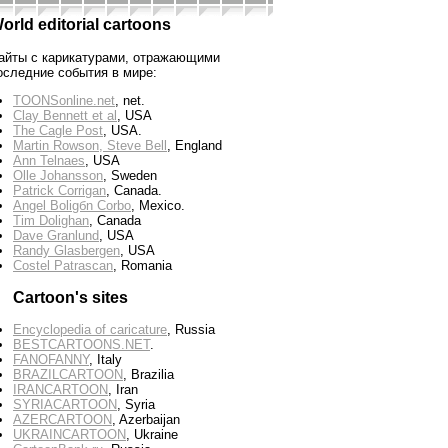
orld editorial cartoons
айты с карикатурами, отражающими
оследние события в мире:
TOONSonline.net
, net.
Clay Bennett et al
, USA
The Cagle Post
, USA.
Martin Rowson, Steve Bell
, England
Ann Telnaes
, USA
Olle Johansson
, Sweden
Patrick Corrigan
, Canada.
Angel Boligбn Corbo
, Mexico.
Tim Dolighan
, Canada
Dave Granlund
, USA
Randy Glasbergen
, USA
Costel Patrascan
, Romania
Cartoon's sites
Encyclopedia of caricature
, Russia
BESTCARTOONS.NET
.
FANOFANNY
, Italy
BRAZILCARTOON
, Brazilia
IRANCARTOON
, Iran
SYRIACARTOON
, Syria
AZERCARTOON
, Azerbaijan
UKRAINCARTOON
, Ukraine