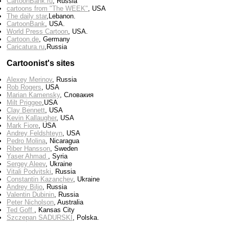
CartoonBank.ru
, Russia
cartoons from "The WEEK"
, USA
The daily star
,Lebanon.
CartoonBank
, USA.
World Press Cartoon
, USA.
Cartoon.de
, Germany
Сaricatura.ru
,Russia
Cartoonist's sites
Alexey Merinov
, Russia
Rob Rogers
, USA
Marian Kamensky
, Словакия
Milt Priggee
,USA
Clay Bennett
, USA
Kevin Kallaugher
, USA
Mark Fiore
, USA
Andrey Feldshteyn
, USA
Pedro Molina
, Nicaragua
Riber Hansson
, Sweden
Yaser Ahmad
, Syria
Sergey Aleev
, Ukraine
Vitali Podvitski
, Russia
Constantin Kazanchev
, Ukraine
Andrey Biljo
, Russia
Valentin Dubinin
, Russia
Peter Nicholson
, Australia
Ted Goff
, Kansas City
Szczepan SADURSKI
, Polska.