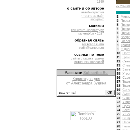
1999
<= 2026/0
о сайте и об авторе
автобиография
что это за сайт
1
Минис
копирайт
2
Прова
3
Прези
магазин
4
Прези
как купить карикатуру
5
Премь
календУрь - 2027
6
Воору
обратная связь
7
Госсе
гостевая книга
8
Трамп
zudin@cartoon.ru
9
С Дне
10
Парт
ссылки по теме
11
Трам
сайты с карикатурами
12
Стал
источники новостей
13
Спец
14
Заме
Рассылки
Subscribe.Ru
15
Утро
16
Суде
Карикатура дня
17
Трам
от Александра Зудина
18
Трам
19
Согл
20
Амер
21
С ко
22
У пр
23
През
24
Зака
25
У Бе
26
В Ев
27
Папа
28
Глав