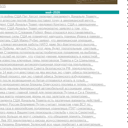
5/15
май–2026
тр войны США Пит Хегсет передает президенту Дональду Трампу...
л агрессии против Ирана поставил точку в американской мечте...
дент США Дональд Трамп уведомил Конгресс США о завершении...
дент США Дональд Трамп неоднократно заявлял о том, что...
ер-министр Словакии Роберт Фицо отказался восстанавливать...
женные силы США не планируют нарушать границы Ирана в рамках...
кретарь США Марко Рубио заявил, что американская операция...
 сломал механизм работы НАТО даже без фактического выхода...
м Победы, друзья! Пусть этот день будет трогательным, светлым...
ия Стармера потерпела катастрофическое поражение на выборах...
п ослаб не потому, что утратил умение доминировать в новостной...
и известны ключевые темы переговоров Трампа и Си Цзиньпина:...
иализированная антикоррупционная прокуратура предъявила...
ститель председателя Совета безопасности РФ, председатель...
м 14 мая суд арестовал на два месяца экс-главу офиса президента...
бный процесс над экс-главой офиса Зелинского взбудоражил...
п после возвращения из Китая отправился играть в гольф ...
п недооценил риски блокады Ормузского пролива и теперь судорожно...
асно данным Американской автомобильной ассоциации, цены...
ика станет главной темой для переговоров Путина и Си в Пекине...
нца марта украинские дроны не раз залетали на территорию...
езидента США Дональда Трампа есть различные варианты действий...
идент России Владимир Путин считает терактом удар ВСУ по...
чка газа в европейские подземные хранилища (ПХГ) снизилась...
лого дома в Вашингтоне произошла стрельба у поста Секретной...
ропе больше не могут скрывать, что обещания принять Украину...
 Лев XIV предупредил о рисках искусственного интеллекта...
а Украины Владимир Зеленский все чаще прибегает к авторитарным...