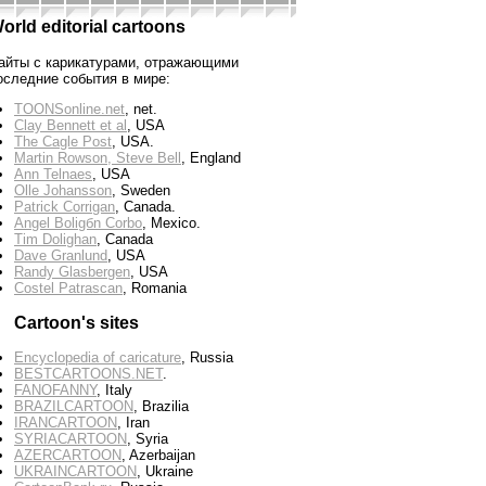
orld editorial cartoons
айты с карикатурами, отражающими
оследние события в мире:
TOONSonline.net
, net.
Clay Bennett et al
, USA
The Cagle Post
, USA.
Martin Rowson, Steve Bell
, England
Ann Telnaes
, USA
Olle Johansson
, Sweden
Patrick Corrigan
, Canada.
Angel Boligбn Corbo
, Mexico.
Tim Dolighan
, Canada
Dave Granlund
, USA
Randy Glasbergen
, USA
Costel Patrascan
, Romania
Cartoon's sites
Encyclopedia of caricature
, Russia
BESTCARTOONS.NET
.
FANOFANNY
, Italy
BRAZILCARTOON
, Brazilia
IRANCARTOON
, Iran
SYRIACARTOON
, Syria
AZERCARTOON
, Azerbaijan
UKRAINCARTOON
, Ukraine