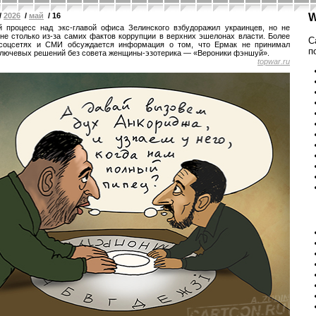
/
2026
/
май
/ 16
W
 процесс над экс-главой офиса Зелинского взбудоражил украинцев, но не
 не столько из-за самих фактов коррупции в верхних эшелонах власти. Более
С
 соцсетях и СМИ обсуждается информация о том, что Ермак не принимал
п
ключевых решений без совета женщины-эзотерика — «Вероники фэншуй».
topwar.ru