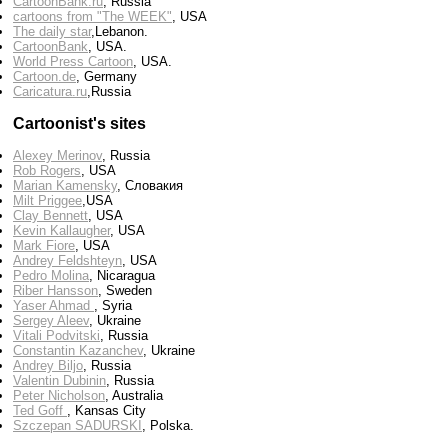
CartoonBank.ru
, Russia
cartoons from "The WEEK"
, USA
The daily star
,Lebanon.
CartoonBank
, USA.
World Press Cartoon
, USA.
Cartoon.de
, Germany
Сaricatura.ru
,Russia
Cartoonist's sites
Alexey Merinov
, Russia
Rob Rogers
, USA
Marian Kamensky
, Словакия
Milt Priggee
,USA
Clay Bennett
, USA
Kevin Kallaugher
, USA
Mark Fiore
, USA
Andrey Feldshteyn
, USA
Pedro Molina
, Nicaragua
Riber Hansson
, Sweden
Yaser Ahmad
, Syria
Sergey Aleev
, Ukraine
Vitali Podvitski
, Russia
Constantin Kazanchev
, Ukraine
Andrey Biljo
, Russia
Valentin Dubinin
, Russia
Peter Nicholson
, Australia
Ted Goff
, Kansas City
Szczepan SADURSKI
, Polska.