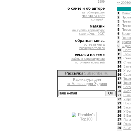
1999
<= 2026/0
о сайте и об авторе
автобиография
1
Минис
что это за сайт
2
Прова
копирайт
3
Прези
4
Прези
магазин
5
Премь
как купить карикатуру
календУрь - 2027
6
Воору
7
Госсе
обратная связь
8
Трамп
гостевая книга
9
С Дне
zudin@cartoon.ru
10
Парт
11
Трам
ссылки по теме
12
Стал
сайты с карикатурами
источники новостей
13
Спец
14
Заме
15
Утро
Рассылки
Subscribe.Ru
16
Суде
17
Трам
Карикатура дня
18
Трам
от Александра Зудина
19
Согл
20
Амер
21
С ко
22
У пр
23
През
24
Зака
25
У Бе
26
В Ев
27
Папа
28
Глав
29
В Ла