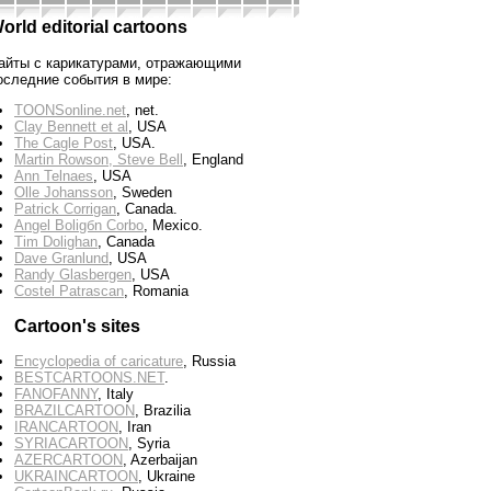
orld editorial cartoons
айты с карикатурами, отражающими
оследние события в мире:
TOONSonline.net
, net.
Clay Bennett et al
, USA
The Cagle Post
, USA.
Martin Rowson, Steve Bell
, England
Ann Telnaes
, USA
Olle Johansson
, Sweden
Patrick Corrigan
, Canada.
Angel Boligбn Corbo
, Mexico.
Tim Dolighan
, Canada
Dave Granlund
, USA
Randy Glasbergen
, USA
Costel Patrascan
, Romania
Cartoon's sites
Encyclopedia of caricature
, Russia
BESTCARTOONS.NET
.
FANOFANNY
, Italy
BRAZILCARTOON
, Brazilia
IRANCARTOON
, Iran
SYRIACARTOON
, Syria
AZERCARTOON
, Azerbaijan
UKRAINCARTOON
, Ukraine