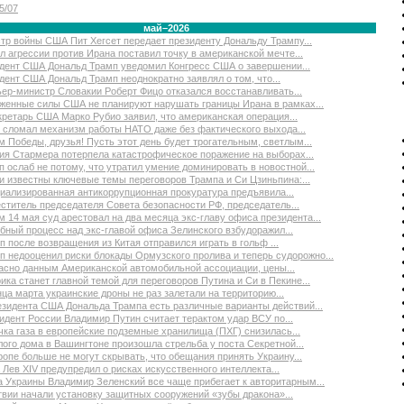
5/07
май–2026
тр войны США Пит Хегсет передает президенту Дональду Трампу...
л агрессии против Ирана поставил точку в американской мечте...
дент США Дональд Трамп уведомил Конгресс США о завершении...
дент США Дональд Трамп неоднократно заявлял о том, что...
ер-министр Словакии Роберт Фицо отказался восстанавливать...
женные силы США не планируют нарушать границы Ирана в рамках...
кретарь США Марко Рубио заявил, что американская операция...
 сломал механизм работы НАТО даже без фактического выхода...
м Победы, друзья! Пусть этот день будет трогательным, светлым...
ия Стармера потерпела катастрофическое поражение на выборах...
п ослаб не потому, что утратил умение доминировать в новостной...
и известны ключевые темы переговоров Трампа и Си Цзиньпина:...
иализированная антикоррупционная прокуратура предъявила...
ститель председателя Совета безопасности РФ, председатель...
м 14 мая суд арестовал на два месяца экс-главу офиса президента...
бный процесс над экс-главой офиса Зелинского взбудоражил...
п после возвращения из Китая отправился играть в гольф ...
п недооценил риски блокады Ормузского пролива и теперь судорожно...
асно данным Американской автомобильной ассоциации, цены...
ика станет главной темой для переговоров Путина и Си в Пекине...
нца марта украинские дроны не раз залетали на территорию...
езидента США Дональда Трампа есть различные варианты действий...
идент России Владимир Путин считает терактом удар ВСУ по...
чка газа в европейские подземные хранилища (ПХГ) снизилась...
лого дома в Вашингтоне произошла стрельба у поста Секретной...
ропе больше не могут скрывать, что обещания принять Украину...
 Лев XIV предупредил о рисках искусственного интеллекта...
а Украины Владимир Зеленский все чаще прибегает к авторитарным...
твии начали установку защитных сооружений «зубы дракона»...