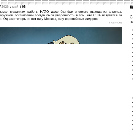
/
2026
/
май
/ 08
W
ломал механизм работы НАТО даже без фактического выхода из альянса.
оружием организации всегда была уверенность в том, что США вступятся за
С
. Однако теперь ее нет ни у Москвы, ни у европейских лидеров.
п
inosmi.ru