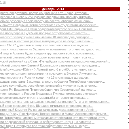
2/18
декабрь–2013
ернете представили новую социальную сеть Syme, которая...
кресенье в Киеве митингующие предприняли попытку штурма...
сейчас развернул свою работу на восстановление отношений...
ь юриста Владимир Путин встретился со студентами московских...
дент РФ Владимир Путин поддержал подготовленный Советом...
кая прокурора в судебном порядке потребовала от властей...
ковского заподозрили в отмывании 10 миллиардов долларов....
виновные в жестком разгоне майданщиков не будут наказаны,...
анал CNBC удивляется тому, как легко европейские лидеры...
 памятника Ленину на Украине — показатель того, что государство...
4 году в Арктике будет создана группировка войск, призванная...
ический символ рубля в скором времени может появиться на...
нский районный суд Санкт-Петербурга признал антидискриминационный...
ийский спортсмен Евгений Коротышкин завоевал золотую медаль...
йский луноход «Юйту» («Лунный заяц») в субботу успешно сел...
инская оппозиция предостерегла президента Виктора Януковича...
ина попросила у России кредит на 15 миллиардов долларов....
адцать депутатов Законодательного собрания Петербурга направили...
олько крупнейших российских компаний в унисон и практически...
идент РФ Владимир Путин сообщил, что Ходорковский написал...
ние президента России Владимира Путина помиловать экс-главу...
е рекомендовали снизить масштабы интернет-шпионажа. ...
дакционных статьях западных изданий заявление Путина о помиловании...
ый вице-премьер Игорь Шувалов отчитался о переводе всех...
ственный Комитет РФ начал закрывать дела активистов с Arctic...
тницы Pussy Riot Надежда Толоконникова и Мария Алехина предложили...
ти Петербурга намерены отказаться от обязательств по строительству...
ил Ходорковский призвал не бойкотировать Игры, но заметил,...
ый год в Петербурге все-таки пойдет снег, только он будет...