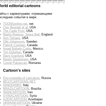
orld editorial cartoons
айты с карикатурами, отражающими
оследние события в мире:
TOONSonline.net
, net.
Clay Bennett et al
, USA
The Cagle Post
, USA.
Martin Rowson, Steve Bell
, England
Ann Telnaes
, USA
Olle Johansson
, Sweden
Patrick Corrigan
, Canada.
Angel Boligбn Corbo
, Mexico.
Tim Dolighan
, Canada
Dave Granlund
, USA
Randy Glasbergen
, USA
Costel Patrascan
, Romania
Cartoon's sites
Encyclopedia of caricature
, Russia
BESTCARTOONS.NET
.
FANOFANNY
, Italy
BRAZILCARTOON
, Brazilia
IRANCARTOON
, Iran
SYRIACARTOON
, Syria
AZERCARTOON
, Azerbaijan
UKRAINCARTOON
, Ukraine