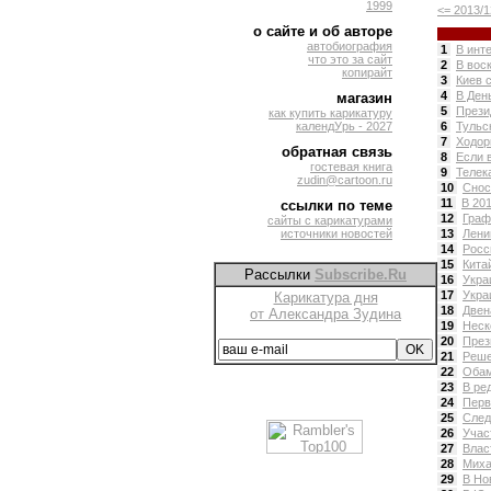
1999
<= 2013/1
о сайте и об авторе
автобиография
1
В инт
что это за сайт
2
В вос
копирайт
3
Киев 
4
В Ден
магазин
5
Прези
как купить карикатуру
календУрь - 2027
6
Тульс
7
Ходор
обратная связь
8
Если 
гостевая книга
9
Телек
zudin@cartoon.ru
10
Снос
11
В 201
ссылки по теме
12
Граф
сайты с карикатурами
источники новостей
13
Лени
14
Росс
15
Кита
Рассылки
Subscribe.Ru
16
Укра
17
Укра
Карикатура дня
18
Двен
от Александра Зудина
19
Неск
20
През
21
Реше
22
Обам
23
В ре
24
Перв
25
След
26
Учас
27
Влас
28
Миха
29
В Нов