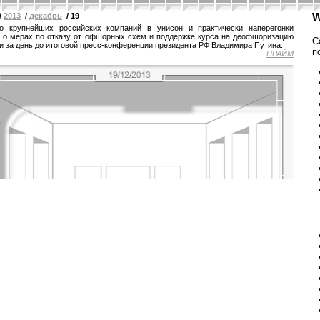
/
2013
/
декабрь
/ 19
W
ко крупнейших российских компаний в унисон и практически наперегонки
 о мерах по отказу от офшорных схем и поддержке курса на деофшоризацию
С
и за день до итоговой пресс-конференции президента РФ Владимира Путина.
п
ПРАЙМ