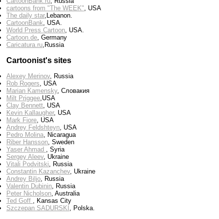
CartoonBank.ru
, Russia
cartoons from "The WEEK"
, USA
The daily star
,Lebanon.
CartoonBank
, USA.
World Press Cartoon
, USA.
Cartoon.de
, Germany
Сaricatura.ru
,Russia
Cartoonist's sites
Alexey Merinov
, Russia
Rob Rogers
, USA
Marian Kamensky
, Словакия
Milt Priggee
,USA
Clay Bennett
, USA
Kevin Kallaugher
, USA
Mark Fiore
, USA
Andrey Feldshteyn
, USA
Pedro Molina
, Nicaragua
Riber Hansson
, Sweden
Yaser Ahmad
, Syria
Sergey Aleev
, Ukraine
Vitali Podvitski
, Russia
Constantin Kazanchev
, Ukraine
Andrey Biljo
, Russia
Valentin Dubinin
, Russia
Peter Nicholson
, Australia
Ted Goff
, Kansas City
Szczepan SADURSKI
, Polska.