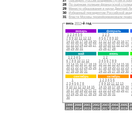
27
Президент России Владимир Путин и пред
28
По оценкам полиции французской столицы
29
Министр образования и науки Дмитрий Ли
30
Избранный президентом Российской акад
31
Власти Москвы проинформировали правоо
весь
2013
-й год
январь
февраль
1
2
3
4
5
6
1
2
3
7
8
9
10
11
12
13
4
5
6
7
8
9
10
14
15
16
17
18
19
20
11
12
13
14
15
16
17
21
22
23
24
25
26
27
18
19
20
21
22
23
24
28
29
30
31
25
26
27
28
май
июнь
1
2
3
4
5
1
2
6
7
8
9
10
11
12
3
4
5
6
7
8
9
13
14
15
16
17
18
19
10
11
12
13
14
15
16
20
21
22
23
24
25
26
17
18
19
20
21
22
23
27
28
29
30
31
24
25
26
27
28
29
30
сентябрь
октябрь
1
1
2
3
4
5
6
2
3
4
5
6
7
8
7
8
9
10
11
12
13
9
10
11
12
13
14
15
14
15
16
17
18
19
20
16
17
18
19
20
21
22
21
22
23
24
25
26
27
23
24
25
26
27
28
29
28
29
30
31
30
1999
2000
2001
2002
2003
2004
2005
2
2013
2014
2015
2016
2017
2018
2019
2