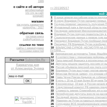
1999
о сайте и об авторе
<= 2013/05/17
автобиография
что это за сайт
май–
копирайт
1
В конце апреля российские власти предло
2
В среду Владимир Путин наградил первых г
магазин
3
Госдума проверит законность получения П
как купить карикатуру
календУрь - 2027
4
Журавлиный парк в Амурской области приз
5
Последние заявления Минэкономразвития п
обратная связь
6
Владимир Путин поручил правительству в с
гостевая книга
7
Социологические данные о первом годе ра
zudin@cartoon.ru
8
Президент Владимир Путин пообещал пров
9
Президент РФ Владимир Путин освободил В
ссылки по теме
10
ВЛАДИСЛАВ СУРКОВ, НЕСМОТРЯ НА О
сайты с карикатурами
ПУТИНА......
источники новостей
11
Американские астронавты Томас Машбёрн 
12
В соответствии с принципами реформы ж
Рассылки
Subscribe.Ru
13
Папа римский Франциск в воскресенье п
14
Депутаты решили защитить россиян от вы
Карикатура дня
15
Россия объявила персоной нон грата сот
от Александра Зудина
16
Владимир Путин выступает против введен
17
Вячеслав Фетисов заявил, что игрокам сб
18
Глава Чечни Рамзан Кадыров не собираетс
19
В ночь с 18 на 19 мая более 80 музеев Пе
20
В воскресенье, 19 мая, в России начало
21
Следственный комитет РФ намерен предъ
22
Стоимость зимних Олимпийских игр в рос
23
Петербургские депутаты внесли на рассм
24
Последний звонок традиционно отмечаетс
25
"Намерен ли Путин оставаться президент
26
Сотрудники ФСБ проиформировали немецк