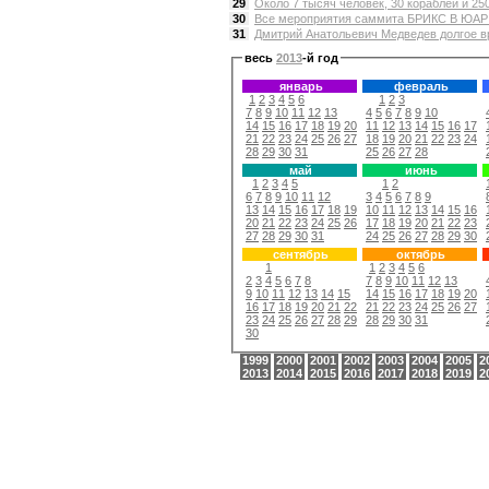
29
Около 7 тысяч человек, 30 кораблей и 2
30
Все мероприятия саммита БРИКС В ЮАР п
31
Дмитрий Анатольевич Медведев долгое вр
весь
2013
-й год
январь
февраль
1
2
3
4
5
6
1
2
3
7
8
9
10
11
12
13
4
5
6
7
8
9
10
14
15
16
17
18
19
20
11
12
13
14
15
16
17
21
22
23
24
25
26
27
18
19
20
21
22
23
24
28
29
30
31
25
26
27
28
май
июнь
1
2
3
4
5
1
2
6
7
8
9
10
11
12
3
4
5
6
7
8
9
13
14
15
16
17
18
19
10
11
12
13
14
15
16
20
21
22
23
24
25
26
17
18
19
20
21
22
23
27
28
29
30
31
24
25
26
27
28
29
30
сентябрь
октябрь
1
1
2
3
4
5
6
2
3
4
5
6
7
8
7
8
9
10
11
12
13
9
10
11
12
13
14
15
14
15
16
17
18
19
20
16
17
18
19
20
21
22
21
22
23
24
25
26
27
23
24
25
26
27
28
29
28
29
30
31
30
1999
2000
2001
2002
2003
2004
2005
2
2013
2014
2015
2016
2017
2018
2019
2