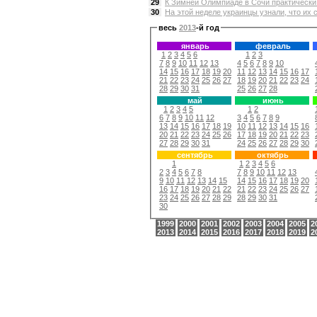
29
К Зимней Олимпиаде в Сочи практически в
30
На этой неделе украинцы узнали, что их с
весь
2013
-й год
январь
февраль
1
2
3
4
5
6
1
2
3
7
8
9
10
11
12
13
4
5
6
7
8
9
10
14
15
16
17
18
19
20
11
12
13
14
15
16
17
21
22
23
24
25
26
27
18
19
20
21
22
23
24
28
29
30
31
25
26
27
28
май
июнь
1
2
3
4
5
1
2
6
7
8
9
10
11
12
3
4
5
6
7
8
9
13
14
15
16
17
18
19
10
11
12
13
14
15
16
20
21
22
23
24
25
26
17
18
19
20
21
22
23
27
28
29
30
31
24
25
26
27
28
29
30
сентябрь
октябрь
1
1
2
3
4
5
6
2
3
4
5
6
7
8
7
8
9
10
11
12
13
9
10
11
12
13
14
15
14
15
16
17
18
19
20
16
17
18
19
20
21
22
21
22
23
24
25
26
27
23
24
25
26
27
28
29
28
29
30
31
30
1999
2000
2001
2002
2003
2004
2005
2
2013
2014
2015
2016
2017
2018
2019
2