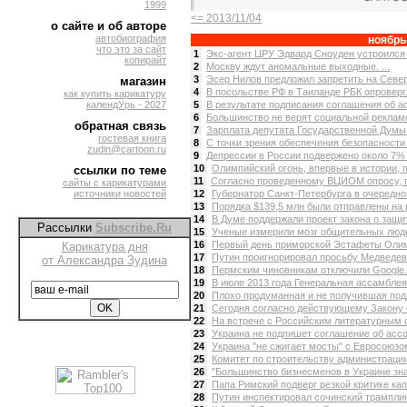
1999
<= 2013/11/04
о сайте и об авторе
автобиография
ноябрь
что это за сайт
1
Экс-агент ЦРУ Эдвард Сноуден устроился н
копирайт
2
Москву ждут аномальные выходные. ...
3
Эсер Нилов предложил запретить на Север
магазин
4
В посольстве РФ в Таиланде РБК опроверг
как купить карикатуру
календУрь - 2027
5
В результате подписания соглашения об ас
6
Большинство не верят социальной рекламе.
обратная связь
7
Зарплата депутата Государственной Думы с
гостевая книга
8
С точки зрения обеспечения безопасности
zudin@cartoon.ru
9
Депрессии в России подвержено около 7% 
10
Олимпийский огонь, впервые в истории, п
ссылки по теме
11
Согласно проведенному ВЦИОМ опросу, п
сайты с карикатурами
источники новостей
12
Губернатор Санкт-Петербурга в очередной
13
Порядка $139,5 млн были отправлены на 
14
В Думе поддержали проект закона о защит
Рассылки
Subscribe.Ru
15
Ученые измерили мозг общительных людей
16
Первый день приморской Эстафеты Олимп
Карикатура дня
17
Путин проигнорировал просьбу Медведева
от Александра Зудина
18
Пермским чиновникам отключили Google. 
19
В июле 2013 года Генеральная ассамблея
20
Плохо продуманная и не получившая под
21
Сегодня согласно действующему Закону о 
22
На встрече с Российским литературным 
23
Украина не подпишет соглашение об ассо
24
Украина "не сжигает мосты" с Евросоюзом
25
Комитет по строительству администрации
26
"Большинство бизнесменов в Украине знаю
27
Папа Римский подверг резкой критике ка
28
Путин инспектировал сочинский трамплин 