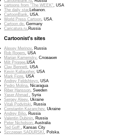
CartoonBank.ru
, Russia
cartoons from "The WEEK"
, USA
The daily star
,Lebanon.
CartoonBank
, USA.
World Press Cartoon
, USA.
Cartoon.de
, Germany
Сaricatura.ru
,Russia
Cartoonist's sites
Alexey Merinov
, Russia
Rob Rogers
, USA
Marian Kamensky
, Словакия
Milt Priggee
,USA
Clay Bennett
, USA
Kevin Kallaugher
, USA
Mark Fiore
, USA
Andrey Feldshteyn
, USA
Pedro Molina
, Nicaragua
Riber Hansson
, Sweden
Yaser Ahmad
, Syria
Sergey Aleev
, Ukraine
Vitali Podvitski
, Russia
Constantin Kazanchev
, Ukraine
Andrey Biljo
, Russia
Valentin Dubinin
, Russia
Peter Nicholson
, Australia
Ted Goff
, Kansas City
Szczepan SADURSKI
, Polska.