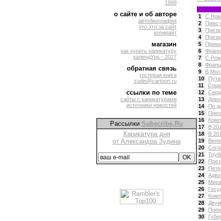
1999
о сайте и об авторе
1
С Новы
автобиография
2
Пиво 
что это за сайт
3
Прези
копирайт
4
Прези
магазин
5
Премь
как купить карикатуру
6
Франц
календУрь - 2027
7
С Рож
8
Франц
обратная связь
9
В Мос
гостевая книга
10
Пути
zudin@cartoon.ru
11
Социа
ссылки по теме
12
Серд
сайты с карикатурами
13
Доро
источники новостей
14
По д
15
През
16
Комп
Рассылки
Subscribe.Ru
17
В 20
Карикатура дня
18
В 20
от Александра Зудина
19
Вело
20
Согл
21
Труб
22
През
23
Пете
24
Адво
25
Миха
26
Госу
27
Комп
28
Двум
29
Прем
30
Губе