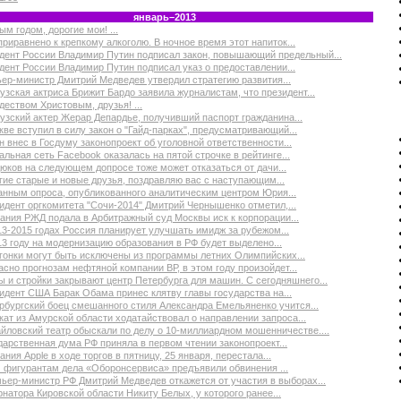
январь–2013
м годом, дорогие мои! ...
приравнено к крепкому алкоголю. В ночное время этот напиток...
дент России Владимир Путин подписал закон, повышающий предельный...
дент России Владимир Путин подписал указ о предоставлении...
ер-министр Дмитрий Медведев утвердил стратегию развития...
узская актриса Брижит Бардо заявила журналистам, что президент...
деством Христовым, друзья! ...
узский актер Жерар Депардье, получивший паспорт гражданина...
кве вступил в силу закон о "Гайд-парках", предусматривающий...
н внес в Госдуму законопроект об уголовной ответственности...
льная сеть Facebook оказалась на пятой строчке в рейтинге...
юков на следующем допросе тоже может отказаться от дачи...
гие старые и новые друзья, поздравляю вас с наступающим...
анным опроса, опубликованного аналитическим центром Юрия...
идент оргкомитета "Сочи-2014" Дмитрий Чернышенко отметил,...
ания РЖД подала в Арбитражный суд Москвы иск к корпорации...
13-2015 годах Россия планирует улучшать имидж за рубежом...
13 году на модернизацию образования в РФ будет выделено...
гонки могут быть исключены из программы летних Олимпийских...
асно прогнозам нефтяной компании ВР, в этом году произойдет...
ы и стройки закрывают центр Петербурга для машин. С сегодняшнего...
идент США Барак Обама принес клятву главы государства на...
рбургский боец смешанного стиля Александра Емельяненко учится...
кат из Амурской области ходатайствовал о направлении запроса...
йловский театр обыскали по делу о 10-миллиардном мошенничестве....
дарственная дума РФ приняла в первом чтении законопроект...
ания Apple в ходе торгов в пятницу, 25 января, перестала...
 фигурантам дела «Оборонсервиса» предъявили обвинения ...
ьер-министр РФ Дмитрий Медведев откажется от участия в выборах...
рнатора Кировской области Никиту Белых, у которого ранее...