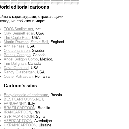
orld editorial cartoons
айты с карикатурами, отражающими
оследние события в мире:
TOONSonline.net
, net.
Clay Bennett et al
, USA
The Cagle Post
, USA.
Martin Rowson, Steve Bell
, England
Ann Telnaes
, USA
Olle Johansson
, Sweden
Patrick Corrigan
, Canada.
Angel Boligбn Corbo
, Mexico.
Tim Dolighan
, Canada
Dave Granlund
, USA
Randy Glasbergen
, USA
Costel Patrascan
, Romania
Cartoon's sites
Encyclopedia of caricature
, Russia
BESTCARTOONS.NET
.
FANOFANNY
, Italy
BRAZILCARTOON
, Brazilia
IRANCARTOON
, Iran
SYRIACARTOON
, Syria
AZERCARTOON
, Azerbaijan
UKRAINCARTOON
, Ukraine