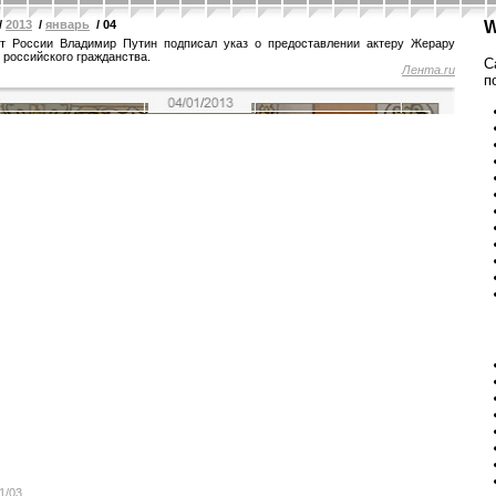
/
2013
/
январь
/ 04
W
т России Владимир Путин подписал указ о предоставлении актеру Жерару
 российского гражданства.
С
Лента.ru
п
1/03